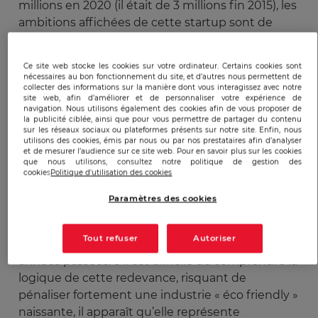
millions en 2020 (il était de 3 millions fin 2015), les
ambitions affichées de cette startup sont de
s’exporter aux états unis. Une levée de fond de
276 millions d’euros a ainsi été réalisée en mai
Ce site web stocke les cookies sur votre ordinateur. Certains cookies sont
2021. Cependant, une certaine menace pèse sur
nécessaires au bon fonctionnement du site, et d’autres nous permettent de
collecter des informations sur la manière dont vous interagissez avec notre
cette startup et plus globalement sur l’ensemble
site web, afin d’améliorer et de personnaliser votre expérience de
de l’industrie du recyclage électronique français.
navigation. Nous utilisons également des cookies afin de vous proposer de
la publicité ciblée, ainsi que pour vous permettre de partager du contenu
En effet, début 2020, le collecteur Copie France,
sur les réseaux sociaux ou plateformes présents sur notre site. Enfin, nous
dont 25% des collectes permettent de financer
utilisons des cookies, émis par nous ou par nos prestataires afin d’analyser
et de mesurer l’audience sur ce site web. Pour en savoir plus sur les cookies
des festivals et autres actions culturelles,
que nous utilisons, consultez notre politique de gestion des
cookies
Politique d'utilisation des cookies
souhaite assujettir cette industrie à la redevance
Copie Privée, ciblant jusqu’alors les appareils
Paramètres des cookies
neufs. Il assigne même en justice plusieurs
reconditionneurs en leur demandant de verser
Tout refuser
Autoriser
rétroactivement cette redevance sur les 5
années passées. S’il est difficile de comprendre la
logique de cette redevance, risquant de
pénaliser fortement une industrie « éco friendly »
naissante, il apparaît qu’elle représente