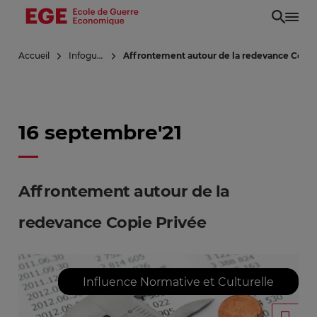
Aller
au
contenu
Accueil
Infoguerre
Affrontement autour de la redevance Copie
principal
16 septembre'21
Affrontement autour de la
redevance Copie Privée
Influence Normative et Culturelle