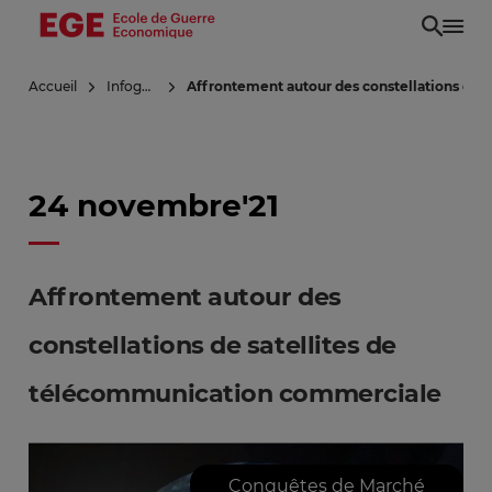
Aller
au
contenu
Accueil
Infoguerre
Affrontement autour des constellations de 
principal
24 novembre'21
Affrontement autour des
constellations de satellites de
télécommunication commerciale
Conquêtes de Marché