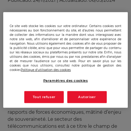
Publicado:
24/11/2021
|
Actualizado:
06/05/2024
Longtemps plongé dans l’oubli, l’espace
regagne un intérêt singulier depuis deux
Ce site web stocke les cookies sur votre ordinateur. Certains cookies sont
nécessaires au bon fonctionnement du site, et d’autres nous permettent
décennies. Pendant longtemps, l’espace fut la
de collecter des informations sur la manière dont vous interagissez avec
notre site web, afin d’améliorer et de personnaliser votre expérience de
chasse gardée d’une poignée d’élus, au
navigation. Nous utilisons également des cookies afin de vous proposer de
premier rang desquels les militaires,
la publicité ciblée, ainsi que pour vous permettre de partager du contenu
sur les réseaux sociaux ou plateformes présents sur notre site. Enfin, nous
aujourd’hui ce que nous pensions être un vide
utilisons des cookies, émis par nous ou par nos prestataires afin d’analyser
semble accueillir de plus en plus de résidents.
et de mesurer l’audience sur ce site web. Pour en savoir plus sur les
cookies que nous utilisons, consultez notre politique de gestion des
Profitant des progrès de miniaturisations des
cookies
Politique d'utilisation des cookies
nouvelles générations de satellites, de la
Paramètres des cookies
possibilité de réutilisation de certains lanceurs
(comme le Falcon 9 de SpaceX)
Tout refuser
Autoriser
L’espace est devenu un champ impitoyable de
rapports de forces économiques, mâtiné d’enjeu
de souveraineté. Le secteur des
télécommunications est à ce titre le champ de