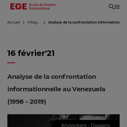
Aller
au
contenu
Accueil
Infoguerre
Analyse de la confrontation informationnell
principal
16 février'21
Analyse de la confrontation
informationnelle au Venezuela
(1998 – 2019)
Knowckers - Dossiers