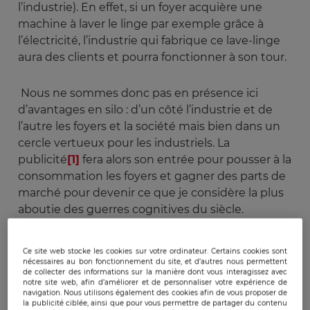
l’industrie). En effet, si un foyer acquière une
machine à laver le linge par exemple grâce à
l’électricité, l’industrie qui fabrique ce lave-linge
aura des clients et pourra fonctionner à son tour.
Nous ne sommes donc pas en présence ici
d’avantages en silo : d’un côté l’industrie et de
l’autre les foyers et la société mais bien dans un
cercle vertueux pour les industriels. La
publicité
[1]
fera alors son entrée pour pousser à la
consommation les foyers et gagner des parts de
marché pour devenir ce que je considère la plus
aboutie des guerres cognitives du siècle.
Beaucoup de recherches et d’innovations
Ce site web stocke les cookies sur votre ordinateur. Certains cookies sont
concernant l’électricité sont faites aux Etats-Unis
nécessaires au bon fonctionnement du site, et d’autres nous permettent
de collecter des informations sur la manière dont vous interagissez avec
pour être le meilleur sur deux
notre site web, afin d’améliorer et de personnaliser votre expérience de
navigation. Nous utilisons également des cookies afin de vous proposer de
facteurs déterminants dans ce que l’on vient de
la publicité ciblée, ainsi que pour vous permettre de partager du contenu