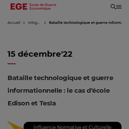
Aller
au
contenu
Accueil
Infoguerre
Bataille technologique et guerre informationn
principal
15 décembre'22
Bataille technologique et guerre
informationnelle : le cas d’école
Edison et Tesla
Influence Normative et Culturelle