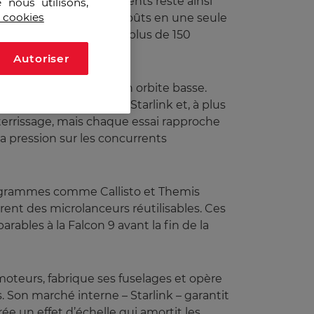
 Le prix annoncé aux clients reste ainsi
 nous utilisons,
s cookies
mortir l’intégralité des coûts en une seule
à alimenter et a réalisé plus de 150
Autoriser
de mettre 150 tonnes en orbite basse.
iplier les lancements Starlink et, à plus
tterrissage, mais chaque essai rapproche
 la pression sur les concurrents
programmes comme Callisto et Themis
nt des microlanceurs réutilisables. Ces
rables à la Falcon 9 avant la fin de la
oteurs, fabrique ses fuselages et opère
s. Son marché interne – Starlink – garantit
rée un effet d’échelle qui amortit les