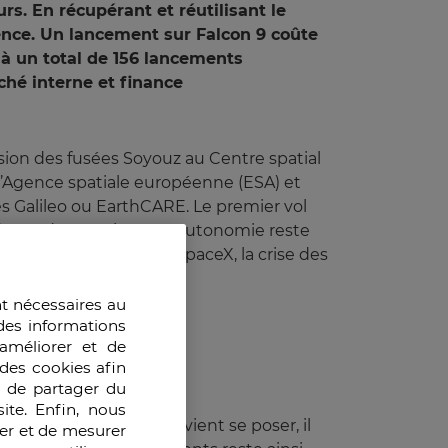
s. En récupérant et réutilisant le
adence. Un lancement sur Falcon 9 coûte
t à un total de 156 lancements
ché interne et finance
ension des fusées Soyouz au Centre spatial
l’Agence spatiale européenne (ESA) et
s Galileo ou EarthCARE. Le premier vol
indépendant. Mais cette autonomie reste
e expose l’avance de SpaceX, la crise des
nt nécessaires au
des informations
améliorer et de
des cookies afin
e de partager du
ite. Enfin, nous
n booster Falcon 9 revient se poser, il
ser et de mesurer