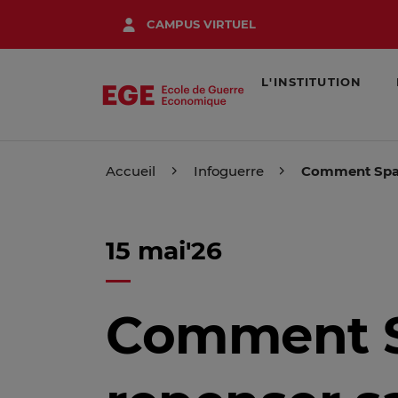
Aller
CAMPUS VIRTUEL
au
contenu
principal
L'INSTITUTION
Accueil
Infoguerre
Comment Space
15 mai'26
Comment Sp