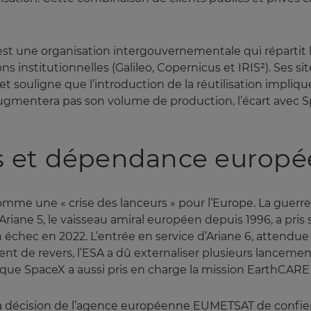
est une organisation intergouvernementale qui répartit l
ns institutionnelles (Galileo, Copernicus et IRIS²). Ses
et souligne que l’introduction de la réutilisation impliqu
ugmentera pas son volume de production, l’écart avec S
rs et dépendance europ
me une « crise des lanceurs » pour l’Europe. La guerre 
iane 5, le vaisseau amiral européen depuis 1996, a pris s
échec en 2022. L’entrée en service d’Ariane 6, attendue
ent de revers, l’ESA a dû externaliser plusieurs lancem
is que SpaceX a aussi pris en charge la mission EarthCARE 
a décision de l’agence européenne EUMETSAT de confier