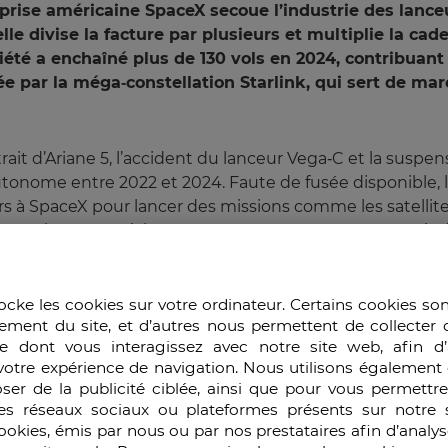
prise américaine SpaceX secoue l’industrie des lanceur
lle divise la facture par plusieurs et multiplie la c
ociété a enchaîné plus de 130 vols en 2024, contribuan
e par la méga‑constellation Starlink, qui sert de mar
retrait d’Ariane 5, l’accident du lanceur Vega‑C et la susp
tonome entre 2022 et 2024. Faute de fusée disponible, 
s à SpaceX pour lancer des missions comme les satellite
i d’un vol commercial en mars 2025, a restauré un accès 
 américaine et aux ruptures technologiques. Cette analys
ées pour préserver la souveraineté.
ocke les cookies sur votre ordinateur. Certains cookies so
ement du site, et d’autres nous permettent de collecter 
e dont vous interagissez avec notre site web, afin d’
ogique américaine
votre expérience de navigation. Nous utilisons également 
ser de la publicité ciblée, ainsi que pour vous permettr
es réseaux sociaux ou plateformes présents sur notre s
 des lanceurs en récupérant le premier étage. Lorsqu’u
cookies, émis par nous ou par nos prestataires afin d’analy