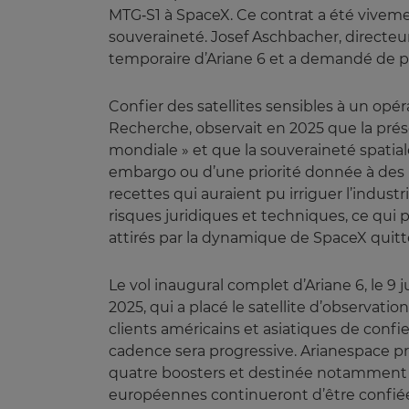
MTG‑S1 à SpaceX. Ce contrat a été viveme
souveraineté. Josef Aschbacher, directeur 
temporaire d’Ariane 6 et a demandé de pri
Confier des satellites sensibles à un opé
Recherche, observait en 2025 que la prése
mondiale » et que la souveraineté spatiale
embargo ou d’une priorité donnée à des m
recettes qui auraient pu irriguer l’indust
risques juridiques et techniques, ce qui p
attirés par la dynamique de SpaceX quitt
Le vol inaugural complet d’Ariane 6, le 9
2025, qui a placé le satellite d’observati
clients américains et asiatiques de confie
cadence sera progressive. Arianespace pré
quatre boosters et destinée notamment a
européennes continueront d’être confiées 