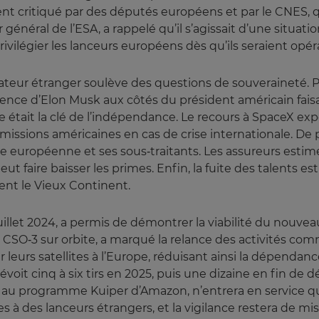
nt critiqué par des députés européens et par le CNES, q
général de l’ESA, a rappelé qu’il s’agissait d’une situati
vilégier les lanceurs européens dès qu’ils seraient opér
rateur étranger soulève des questions de souveraineté. Ph
nce d’Elon Musk aux côtés du président américain faisait
 était la clé de l’indépendance. Le recours à SpaceX expo
issions américaines en cas de crise internationale. De p
rie européenne et ses sous‑traitants. Les assureurs estim
eut faire baisser les primes. Enfin, la fuite des talents 
ent le Vieux Continent.
 juillet 2024, a permis de démontrer la viabilité du nouv
on CSO‑3 sur orbite, a marqué la relance des activités co
r leurs satellites à l’Europe, réduisant ainsi la dépendan
voit cinq à six tirs en 2025, puis une dizaine en fin de d
u programme Kuiper d’Amazon, n’entrera en service qu’en
à des lanceurs étrangers, et la vigilance restera de mis