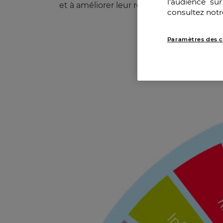
l’audience su
et à améliorer leur réputation en interne 
consultez notr
Paramètres des c