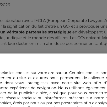
/2026
laboration avec l’ECLA (European Corporate Lawyers Ass
 la signification du fait d’être un GC- et à provoquer u
 un véritable partenaire stratégique
en développant un
e juridique et le monde des affaires. Les GCs doivent fai
 leur destin en main afin de se positionner en tant qu
18 GCs européens en questionnant l’analyse de leur prop
clés posées n’ont pas de réponses faciles donc celles-ci
ocke les cookies sur votre ordinateur. Certains cookies so
ement du site, et d’autres nous permettent de collecter 
ux et complémentaires :
e dont vous interagissez avec notre site web, afin d’
votre expérience de navigation. Nous utilisons également 
loppé pour aider les GCs à gagner de l'influence et des st
ser de la publicité ciblée, ainsi que pour vous permettr
es réseaux sociaux ou plateformes présents sur notre s
cookies, émis par nous ou par nos prestataires afin d’analy
 des valeurs élaborée pour aider les GCs à évaluer la vale