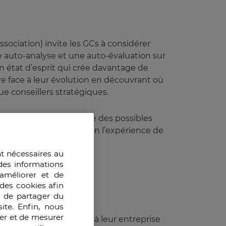
ociation) invite les GCs à considérer
ne auto-analyse et une auto-évaluation sur
 état d’esprit qui crée davantage de
re face à leur évolution en découvrant où
e conseillers stratégiques.
re performance ainsi que des possibles
 seront différentes selon l’expérience de
nt nécessaires au
des informations
améliorer et de
des cookies afin
ratégies pour réussie.
e de partager du
ite. Enfin, nous
ser et de mesurer
ur de leur contribution à leur entreprise