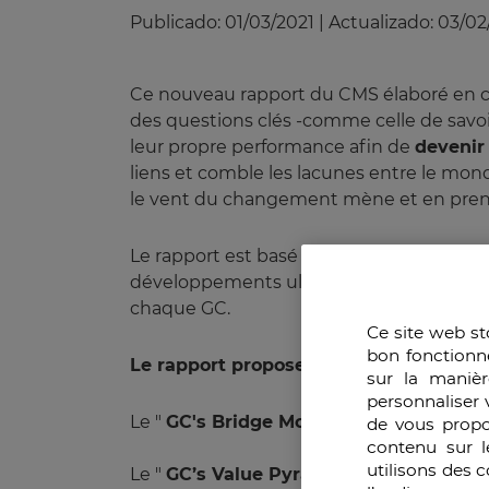
Publicado:
01/03/2021
|
Actualizado:
03/02
Ce nouveau rapport du CMS élaboré en col
des questions clés -comme celle de savoir
leur propre performance afin de
devenir
liens et comble les lacunes entre le mond
le vent du changement mène et en prenant
Le rapport est basé sur l’expérience de 
développements ultérieurs. Les questions 
chaque GC.
Ce site web st
bon fonctionn
Le rapport propose deux outils nouvea
sur la manièr
personnaliser 
Le "
GC's Bridge Model
" : un outil déve
de vous propo
contenu sur l
utilisons des 
Le "
GC’s Value Pyramid
" : une pyramide