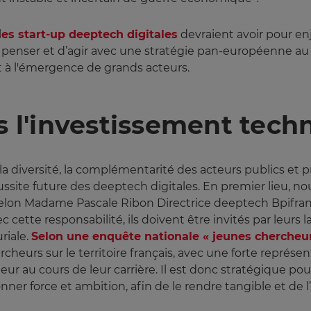
l
es start-up deeptech digitales
devraient avoir pour en
de penser et d’agir avec une stratégie pan-européenne a
 à l'émergence de grands acteurs.
ns l'investissement tec
a diversité, la complémentarité des acteurs publics et 
ite future des deeptech digitales. En premier lieu, nous
Selon Madame Pascale Ribon Directrice deeptech Bpifranc
vec cette responsabilité, ils doivent être invités par leurs
riale.
Selon une enquête nationale « jeunes chercheur
rcheurs sur le territoire français, avec une forte représe
ur au cours de leur carrière. Il est donc stratégique pour
onner force et ambition, afin de le rendre tangible et de 