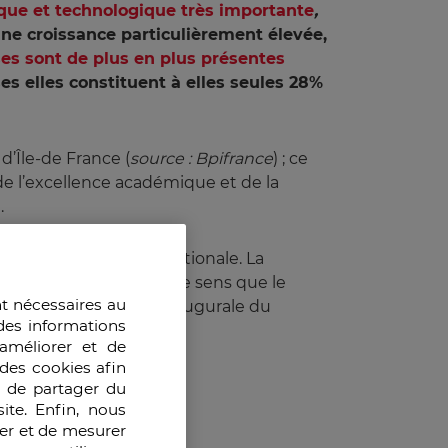
ique et technologique très importante
, 
une croissance particulièrement élevée,
ses sont de plus en plus présentes
es elles constituent à elles seules 28%
d’Île-de France (
source : Bpifrance
) ; ce
t de l’excellence académique et de la
.
s sur la scène internationale. La
c’est d’ailleurs dans ce sens que le
nt nécessaires au
ccasion de la séance inaugurale du
des informations
améliorer et de
des cookies afin
e de partager du
ite. Enfin, nous
ser et de mesurer