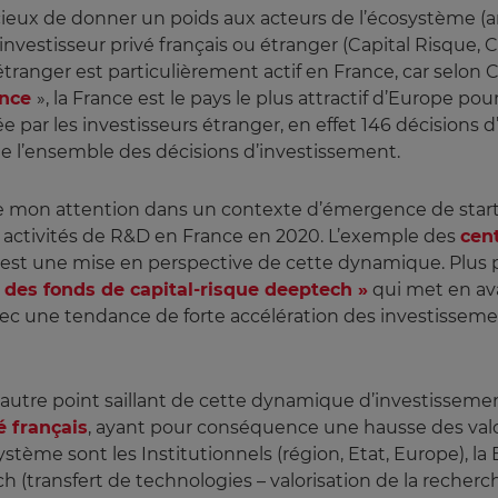
udicieux de donner un poids aux acteurs de l’écosystème (a
 l’investisseur privé français ou étranger (Capital Risqu
ur étranger est particulièrement actif en France, car selon
ance
», la France est le pays le plus attractif d’Europe pour
e par les investisseurs étranger, en effet 146 décisions
 de l’ensemble des décisions d’investissement.
ire mon attention dans un contexte d’émergence de start
es activités de R&D en France en 2020. L’exemple des
cent
st une mise en perspective de cette dynamique. Plus p
des fonds de capital-risque deeptech »
qui met en av
c une tendance de forte accélération des investissement
autre point saillant de cette dynamique d’investissemen
é français
, ayant pour conséquence une hausse des valo
stème sont les Institutionnels (région, Etat, Europe), la
transfert de technologies – valorisation de la recherch