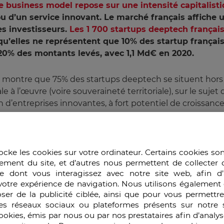
le business model repose sur une intensité capitalist
ou d’un service innovant. Le marché français affiche 
les investisseurs.
Les 1 700 startups deeptech françai
 qu’elles ne représentent que 10% des startup français
20% des montants levés, avec 1,1 Md€ en 2020.
me montre que 75% des startups deeptech se situent hors 
ale à l’œuvre (voire souveraineté territoriale), sur le suje
on d’entreprises innovantes, à fort potentiel de croissance
tionne les entreprises mais surtout les Etats compétitif
e souveraineté nationale (numérique et économique), et 
ocke les cookies sur votre ordinateur. Certains cookies so
runo Le Maire a décidé de lancer le plan Deep Tech à l’o
ement du site, et d’autres nous permettent de collecter 
e dont vous interagissez avec notre site web, afin d’
votre expérience de navigation. Nous utilisons également 
ser de la publicité ciblée, ainsi que pour vous permettr
 Plan Deeptech
es réseaux sociaux ou plateformes présents sur notre s
cookies, émis par nous ou par nos prestataires afin d’analy