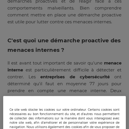
démarches proactives et de réagir face à ces
comportements malveillants. Bien comprendre
comment mettre en place une démarche proactive
est utile pour lutter contre ces menaces internes.
C'est quoi une démarche proactive des
menaces internes ?
Il est avant tout important de savoir qu'une
menace
interne
est particulièrement difficile à détecter et
contrer. Les
entreprises de cybersécurité
ont
déterminé qu'il faut en moyenne 77 jours pour
prendre en compte une menace interne. Deux
raisons expliquent cela :
La majorité des outils et solutions mis en place
Ce site web stocke les cookies sur votre ordinateur. Certains cookies sont
nécessaires au bon fonctionnement du site, et d’autres nous permettent
pour la sécurité visent en premier lieu les
de collecter des informations sur la manière dont vous interagissez avec
notre site web, afin d’améliorer et de personnaliser votre expérience de
menaces externes ;
navigation. Nous utilisons également des cookies afin de vous proposer de