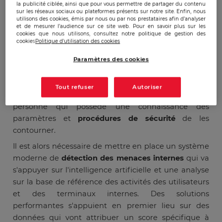
la publicité ciblée, ainsi que pour vous permettre de partager du contenu
sur les réseaux sociaux ou plateformes présents sur notre site. Enfin, nous
Les utilisateurs internes connaissent bien les
utilisons des cookies, émis par nous ou par nos prestataires afin d’analyser
paramètres réseau.
et de mesurer l’audience sur ce site web. Pour en savoir plus sur les
cookies que nous utilisons, consultez notre politique de gestion des
cookies
Politique d'utilisation des cookies
Les
applications de sécurité
traditionnelles ne
permettent pas de bien détecter les menaces
Paramètres des cookies
internes. Elles sont en effet calibrées sur la base des
règles externes et reposent sur la mise en
Tout refuser
Autoriser
correspondance de profils. Il sera très facile pour une
personne qui possède une connaissance des
paramètres et
procédures de sécurité
de les
contourner.
Il est alors nécessaire de mettre en place un système
moderne de
détection des menaces internes
qui va
s'appuyer sur l'intelligence artificielle et une analyse
sur la base de référence des activités des utilisateurs
et des terminaux internes. Des solutions
performantes s'appuient en premier lieu sur des
données qui vont attribuer un score spécifique à