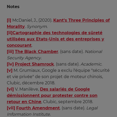
Notes
[i]
McDaniel, J., (2020).
Kant's Three Principles of
Morality
.
Synonym
.
[ii]
Cartographie des technologies de sûreté
utilisées aux Etats-Unis et des entreprises y
concourant
.
[iii]
The Black Chamber
. (sans date).
National 
Security Agency
.
[iv]
Project Shamrock
. (sans date).
Academic
.
[v]
M. Grumiaux, Google a exclu l'équipe "sécurité
et vie privée" de son projet de moteur chinois,
Clubic, décembre 2018.
[vi]
V. Manilève,
Des salariés de Google
démissionnent pour protester contre son
retour en Chine
, Clubic, septembre 2018.
[vii]
Fourth Amendment
. (sans date).
Legal 
Information Institute
.