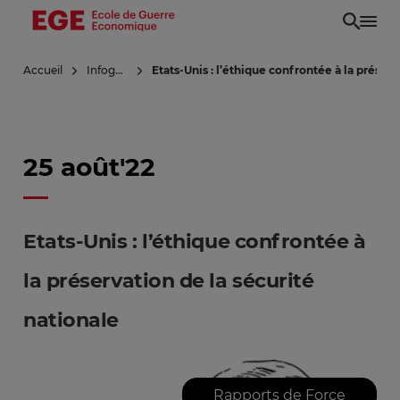
Aller
au
contenu
Accueil
Infoguerre
Etats-Unis : l’éthique confrontée à la préserv
principal
25 août'22
Etats-Unis : l’éthique confrontée à
la préservation de la sécurité
nationale
Rapports de Force