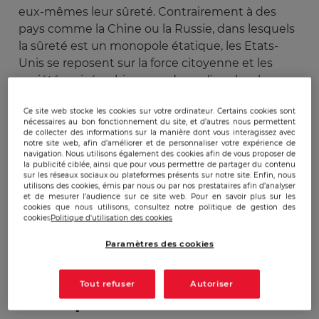
eux-mêmes leur sûreté. Contrairement à des
pays comme la Chine ou la Russie, dans lesquels
la sûreté est un monopole étatique, les Etats-
Unis se reposent sur la force citoyenne et les
sociétés privées, bien que des polices locale,
fédérale et gouvernementale soient mobilisées.
Ce site web stocke les cookies sur votre ordinateur. Certains cookies sont
Cependant, les défis auxquels le pays a dû faire
nécessaires au bon fonctionnement du site, et d’autres nous permettent
face ont redessiné ses politiques sécuritaires, le
de collecter des informations sur la manière dont vous interagissez avec
notre site web, afin d’améliorer et de personnaliser votre expérience de
forçant à doper ses moyens de prévention et
navigation. Nous utilisons également des cookies afin de vous proposer de
d’intervention, sur le plan humain bien sûr, mais
la publicité ciblée, ainsi que pour vous permettre de partager du contenu
sur les réseaux sociaux ou plateformes présents sur notre site. Enfin, nous
aussi et surtout technologique. Sont alors
utilisons des cookies, émis par nous ou par nos prestataires afin d’analyser
et de mesurer l’audience sur ce site web. Pour en savoir plus sur les
soulevées des questions relatives à l’éthique,
cookies que nous utilisons, consultez notre politique de gestion des
éprouvée par une politique aux antipodes d'un
cookies
Politique d'utilisation des cookies
idéal libertaire.
Paramètres des cookies
Approche américaine de
Tout refuser
Autoriser
l'éthique