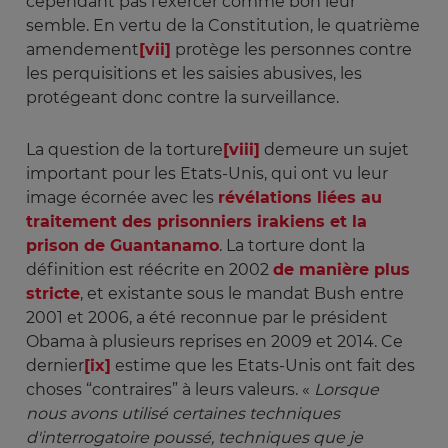
cependant pas l’exercer comme bon leur
semble. En vertu de la Constitution, le quatrième
amendement
[vii]
protège les personnes contre
les perquisitions et les saisies abusives, les
protégeant donc contre la surveillance.
La question de la torture
[viii]
demeure un sujet
important pour les Etats-Unis, qui ont vu leur
image écornée avec les
révélations liées au
traitement des prisonniers irakiens et la
prison de Guantanamo
. La torture dont la
définition est réécrite en 2002
de manière plus
stricte
, et existante sous le mandat Bush entre
2001 et 2006, a été reconnue par le président
Obama à plusieurs reprises en 2009 et 2014. Ce
dernier
[ix]
estime que les Etats-Unis ont fait des
choses “contraires” à leurs valeurs. «
Lorsque 
nous avons utilisé certaines techniques 
d'interrogatoire poussé, techniques que je 