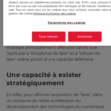
réseaux sociaux ou plateformes présents sur notre site. Enfin, nous utilisons d
L’objet de ce rapport est de faire un état des lieux
émis par nous ou par nos prestataires afin d’analyser et de mesurer l’audience 
web. Pour en savoir plus sur les cookies que nous utilisons, consultez notre p
de la puissance numérique française. En partant
gestion des cookies
Politique d'utilisation des cookies
de la définition proposée par Serge Sur, il s’agira
Paramètres des cookies
d’évaluer la puissance française dans sa capacité
à faire, faire faire, empêcher de faire et refuser de
faire dans le monde numérique. Les capacités de
Tout refuser
Autoriser
“faire” et de “faire faire” relèvent d’ailleurs d’une
stratégie principalement offensive tandis que
l’aptitude à "empêcher de faire” et à "refuser de
faire” relève plutôt d’une capacité défensive.
Une capacité à exister
stratégiquement
En effet, pour affirmer sa position de “faire”, dans
un contexte de nette accélération du
développement des technologies du numérique