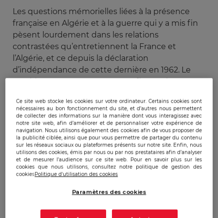
Les questions mémorielles liées à la présence
française en Algérie et à la guerre qui y a mis fin
pèsent lourdement dans les relations
contrastées qu’entretiennent la France et
l’Algérie, et ce depuis la déclaration
d’indépendance de cette dernière en 1962. Le
président Macron, mesurant enfin que les excès
de repentance ne mènent nulle part face à un
Ce site web stocke les cookies sur votre ordinateur. Certains cookies sont
gouvernement algérien qui passe son temps à
nécessaires au bon fonctionnement du site, et d’autres nous permettent
justifier son incurie en remettant leurs
de collecter des informations sur la manière dont vous interagissez avec
notre site web, afin d’améliorer et de personnaliser votre expérience de
conséquences sur le dos de l’ancienne puissance
navigation. Nous utilisons également des cookies afin de vous proposer de
la publicité ciblée, ainsi que pour vous permettre de partager du contenu
coloniale, a pris ces derniers mois de grandes
sur les réseaux sociaux ou plateformes présents sur notre site. Enfin, nous
distances avec les déclaration outrancières et
utilisons des cookies, émis par nous ou par nos prestataires afin d’analyser
et de mesurer l’audience sur ce site web. Pour en savoir plus sur les
accusatrices contre la France qu’il avait formulées
cookies que nous utilisons, consultez notre politique de gestion des
en 2017, lorsqu’il n’était encore que candidat à
cookies
Politique d'utilisation des cookies
l’élection présidentielle. L’enterrement des
Paramètres des cookies
préconisations ubuesques formulées par
l’historien d’extrême-gauche et favorable au FLN