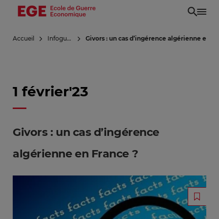
Aller
au
contenu
Accueil
Infoguerre
Givors : un cas d’ingérence algérienne en F
principal
1 février'23
Givors : un cas d’ingérence
algérienne en France ?