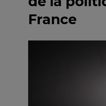
de la polit
France