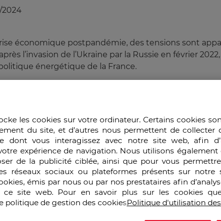
1/2024
reprise économique postpandémie, des tensions sont appa
après l’invasion de l’Ukraine par la Russie en février 20
 politique énergétique de la France.
 pour mieux comprendre la situation énergétique actuelle
’indépendance, de puissance et de souveraineté, qui a
ntaires, transformant le sous-jacent de cette politique 
ocke les cookies sur votre ordinateur. Certains cookies so
rme de dépendance. Les éléments de lecture incluent le 
ement du site, et d’autres nous permettent de collecter 
as climatiques, géopolitiques, économiques, et sociétaux
e dont vous interagissez avec notre site web, afin d’
votre expérience de navigation. Nous utilisons également 
ne compréhension du sujet s’ils ne sont pas pris en com
ser de la publicité ciblée, ainsi que pour vous permettr
es réseaux sociaux ou plateformes présents sur notre s
cookies, émis par nous ou par nos prestataires afin d’analy
r ce site web. Pour en savoir plus sur les cookies que
Auditeu
e politique de gestion des cookies
Politique d'utilisation de