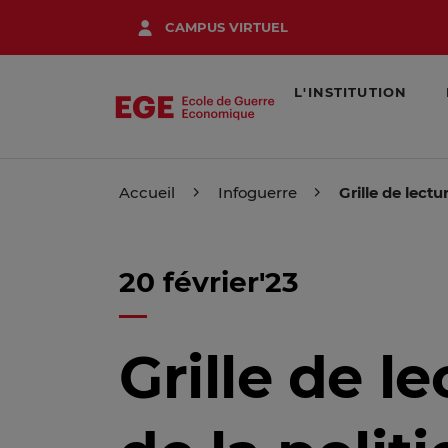
Aller
CAMPUS VIRTUEL
au
contenu
principal
L'INSTITUTION
Accueil
Infoguerre
Grille de lect
20 février'23
Grille de l