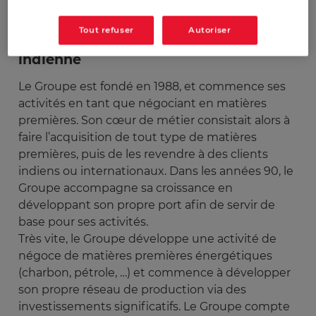
grandes fraudes de l’histoire récente.
Tout refuser
Autoriser
Le Groupe Adani : une success story
indienne
Le Groupe est fondé en 1988, et commence ses
activités en tant que négociant en matières
premières. Son cœur de métier consistait alors à
faire l’acquisition de tout type de matières
premières, puis de les revendre à des clients
indiens ou internationaux. Dans les années 90, le
Groupe accompagne sa croissance en
développant son propre port afin de servir de
base pour ses activités.
Très vite, le Groupe développe une activité de
négoce de matières premières énergétiques
(charbon, pétrole, …) et commence à développer
son propre réseau de production via des
investissements significatifs. Le Groupe compte