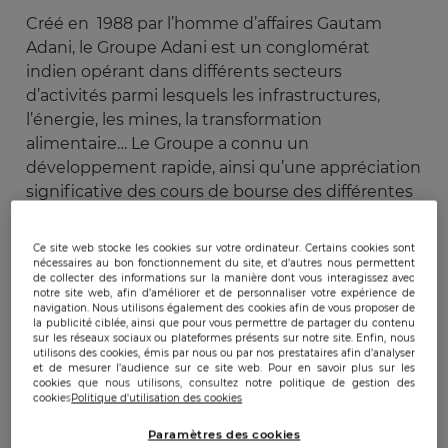
Créé en 1988 par l’homme d’affaires Gautam
Adani, le Groupe Adani est un conglomérat
indien opérant dans différents secteurs
d’activités parmi lesquels les infrastructures,
l’énergie, les mines, la transformation
alimentaire… Le Groupe a connu un
développement rapide, ainsi qu’une appréciation
significative des cours de bourse des différentes
sociétés cotés le composant. Ainsi, au mois de
janvier 2023, son fondateur figurait à la 11ème
Ce site web stocke les cookies sur votre ordinateur. Certains cookies sont
place du classement des hommes les plus riches
nécessaires au bon fonctionnement du site, et d’autres nous permettent
de collecter des informations sur la manière dont vous interagissez avec
du monde, avec une fortune estimée entre 84 et
notre site web, afin d’améliorer et de personnaliser votre expérience de
88 milliards de dollars. Le 25 janvier dernier, la
navigation. Nous utilisons également des cookies afin de vous proposer de
la publicité ciblée, ainsi que pour vous permettre de partager du contenu
société Hindenburg Research, une société
sur les réseaux sociaux ou plateformes présents sur notre site. Enfin, nous
utilisons des cookies, émis par nous ou par nos prestataires afin d’analyser
américaine de recherche en investissement,
et de mesurer l’audience sur ce site web. Pour en savoir plus sur les
publie un rapport documenté, basé sur des
cookies que nous utilisons, consultez notre politique de gestion des
cookies
Politique d'utilisation des cookies
recherches menées pendant plus de 2 ans,
accusant le conglomérat d’être l’une des plus
Paramètres des cookies