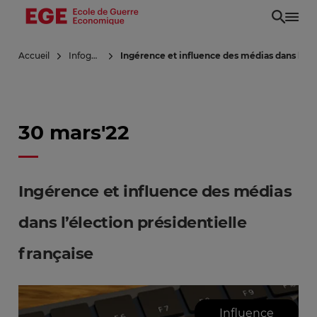
Aller
au
contenu
Accueil
Infoguerre
Ingérence et influence des médias dans l’éle
principal
30 mars'22
Ingérence et influence des médias
dans l’élection présidentielle
française
Influence