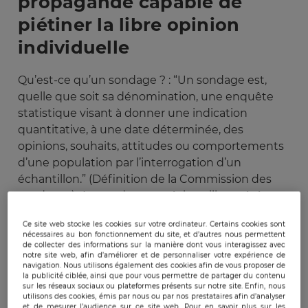
propagande capable de
piétiner la libre opinion
individuelle
Qu’est-ce qu’un sondage ? : “Un sondage est,
quelle que soit sa dénomination, une enquête
statistique visant à donner une indication
quantitative, à une date déterminée, des
opinions, souhaits, attitudes ou comportements
d’une population par l’interrogation d’un
échantillon.” (Définition de la Commission des
sondages). Le sondage par échantillon a été
popularisé par l’américain George GALLUP
(1)
Ce site web stocke les cookies sur votre ordinateur. Certains cookies sont
dans les années 30, suivi par son alter ego
nécessaires au bon fonctionnement du site, et d’autres nous permettent
français Jean STOETZEL fondateur de
l’IFOP
.
de collecter des informations sur la manière dont vous interagissez avec
notre site web, afin d’améliorer et de personnaliser votre expérience de
L’ascension des sondages au cours d’une
navigation. Nous utilisons également des cookies afin de vous proposer de
la publicité ciblée, ainsi que pour vous permettre de partager du contenu
élection présidentielle s’est notamment fait
sur les réseaux sociaux ou plateformes présents sur notre site. Enfin, nous
ressentir en 1974, date à laquelle est également
utilisons des cookies, émis par nous ou par nos prestataires afin d’analyser
et de mesurer l’audience sur ce site web. Pour en savoir plus sur les