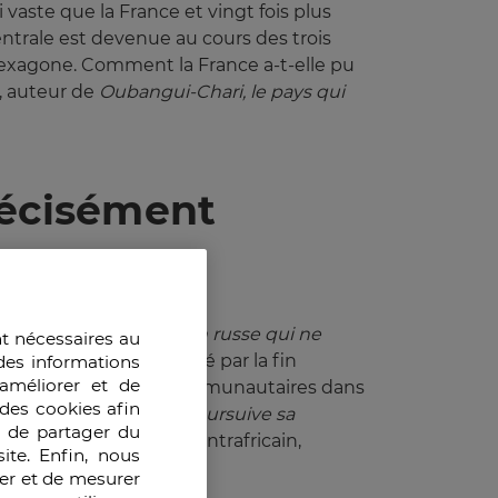
vaste que la France et vingt fois plus
ntrale est devenue au cours des trois
’hexagone. Comment la France a-t-elle pu
, auteur de
Oubangui-Chari, le pays qui 
récisément
e court par l’implication russe qui ne 
nt nécessaires au
 vide abyssal occasionné par la fin
des informations
améliorer et de
rt des massacres intercommunautaires dans
des cookies afin
ue la Force Sangaris poursuive sa 
e de partager du
Monde , 
le Président Centrafricain,
ite. Enfin, nous
ser et de mesurer