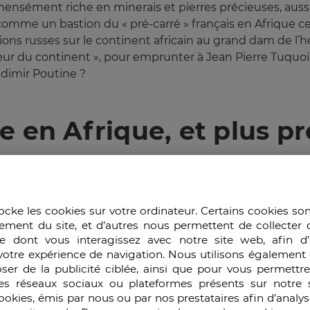
ensément riche en minerais et pierres précieuses, aussi 
comme un bastion du « pré-carré » français en Afrique ce
tions russes sur le continent africain au grand dam de l
œur du continent », pour emprunter à Jean Pierre Tuquoi
ladimir Poutine ?
e en Afrique, et plus p
de sécurité de Dakar est formel : «
La France a été prise d
ocke les cookies sur votre ordinateur. Certains cookies so
éfléchie. Moscou a agi par opportunité
» en profitant du
ement du site, et d’autres nous permettent de collecter 
e dont vous interagissez avec notre site web, afin d’
n militaire française Sangaris lancée en 2013 au plus fo
votre expérience de navigation. Nous utilisons également 
lles autorités Centrafricaines. «
Nous avions souhaité q
ser de la publicité ciblée, ainsi que pour vous permettr
onnait sans détour, dans une interview au quotidien
Le 
es réseaux sociaux ou plateformes présents sur notre s
huit mois, avant l’acte de requiem de Sangaris.
cookies, émis par nous ou par nos prestataires afin d’analy