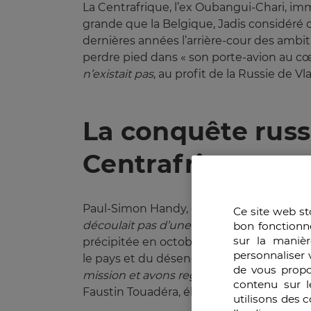
La Centrafrique, l’ex Oubangui-Chari, imm
grande que la Belgique, Jadis considéré 
dernières années l’arrière-cour des ambi
perdre pied dans « son porte-avion au c
n’existait pas
, au profit de la Russie de V
La conquête russ
Centrafrique
Paul-Simon Handy, de l’institut d’études 
Ce site web st
découlait pas d’une stratégie mûrement r
bon fonctionn
sur la manièr
précipitée en octobre 2016 de l’opératio
personnaliser 
le pays et du désenchantement des nouve
de vous propo
mission et avons regretté son retrait
» rec
contenu sur l
Faustin Touadéra, élu tout juste à peine, 
utilisons des 