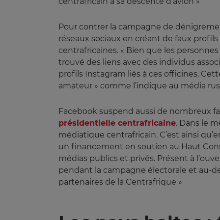
centrafricain à sa descente d’avion »
Pour contrer la campagne de dénigrement 
réseaux sociaux en créant de faux profils
centrafricaines. « Bien que les personnes
trouvé des liens avec des individus asso
profils Instagram liés à ces officines. Cet
amateur » comme l’indique au média russe
Facebook suspend aussi de nombreux fau
présidentielle centrafricaine
. Dans le m
médiatique centrafricain. C’est ainsi qu
un financement en soutien au Haut Consei
médias publics et privés. Présent à l’ouv
pendant la campagne électorale et au-del
partenaires de la Centrafrique »