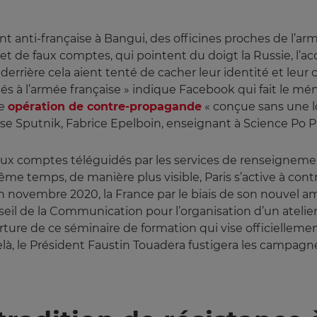
anti-française à Bangui, des officines proches de l’arm
 et de faux comptes, qui pointent du doigt la Russie, l’a
 derrière cela aient tenté de cacher leur identité et leu
ciés à l’armée française » indique Facebook qui fait le 
te
opération de contre-propagande
« conçue sans une lo
 Sputnik, Fabrice Epelboin, enseignant à Science Po Par
x comptes téléguidés par les services de renseigneme
ême temps, de manière plus visible, Paris s’active à contr
’en novembre 2020, la France par le biais de son nouvel
l de la Communication pour l’organisation d’un atelier
erture de ce séminaire de formation qui vise officiellemen
à, le Président Faustin Touadera fustigera les campagne