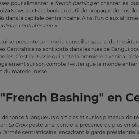
usses pour alimenter le
french bashing
et chanter les lo
gui24News sur Facebook en outil de propagande hostile à 
 dans la capitale centrafricaine. Ainsi l’un d’eux affir
blique centrafricaine. 
»
 qui se présente comme le conseiller spécial du Présiden
es Centrafricains sont sortis dans les rues de Bangui p
ebelles. C’est la Russie qui a été la première à venir à l’
t également sur son compte Twitter que le monde entier d
t du matériel russe.
 "French Bashing" en C
le dénonce à longueurs d’articles et sur les plateaux de 
dien
La Croix 
peste ainsi contre la présence de plus en plus
e l’armée centrafricaine, encadrant la garde présidentiell