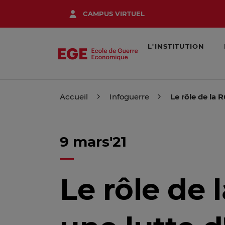
Aller
CAMPUS VIRTUEL
au
contenu
principal
L'INSTITUTION
Accueil
Infoguerre
Le rôle de la 
9 mars'21
Le rôle de 