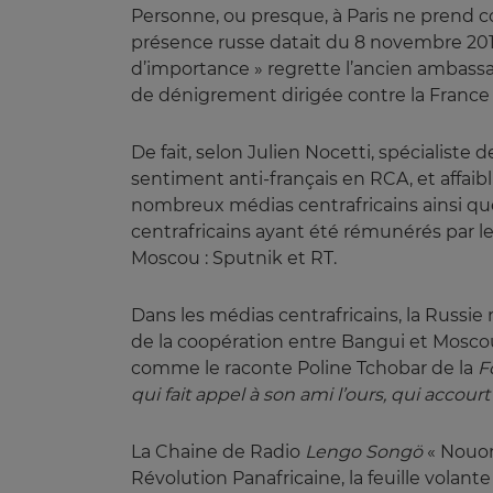
Personne, ou presque, à Paris ne prend c
présence russe datait du 8 novembre 201
d’importance » regrette l’ancien ambassa
de dénigrement dirigée contre la France 
De fait, selon Julien Nocetti, spécialiste 
sentiment anti-français en RCA, et affaib
nombreux médias centrafricains ainsi qu
centrafricains ayant été rémunérés par 
Moscou : Sputnik et RT.
Dans les médias centrafricains, la Russi
de la coopération entre Bangui et Mosco
comme le raconte Poline Tchobar de la
F
qui fait appel à son ami l’ours, qui accour
La Chaine de Radio
Lengo Songö
« Nouons
Révolution Panafricaine, la feuille vola