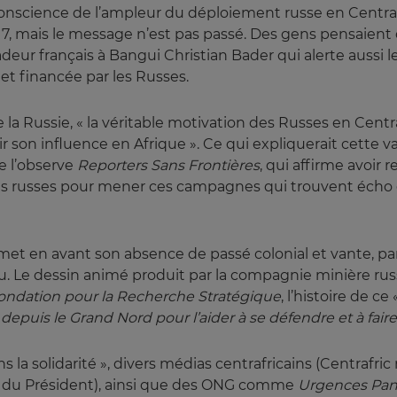
onscience de l’ampleur du déploiement russe en Centrafr
7, mais le message n’est pas passé. Des gens pensaient
deur français à Bangui Christian Bader qui alerte aussi 
et financée par les Russes.
de la Russie, « la véritable motivation des Russes en Centr
lir son influence en Afrique ». Ce qui expliquerait cette
e l’observe
Reporters Sans Frontières
, qui affirme avoir
les russes pour mener ces campagnes qui trouvent écho d
e met en avant son absence de passé colonial et vante, p
u. Le dessin animé produit par la compagnie minière rus
ondation pour la Recherche Stratégique
, l’histoire de ce
t depuis le Grand Nord pour l’aider à se défendre et à faire
 la solidarité », divers médias centrafricains (Centrafric 
nte du Président), ainsi que des ONG comme
Urgences Pana