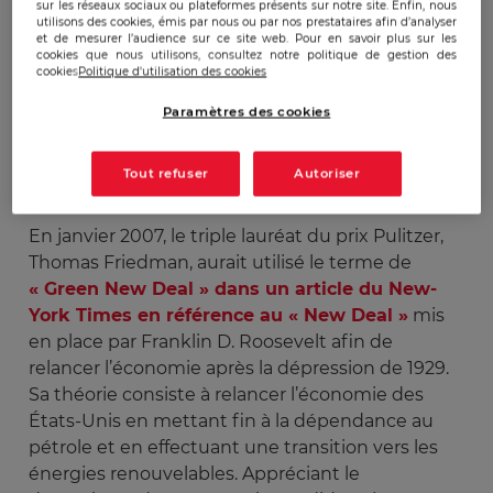
l’information, en terminant par la description de
sur les réseaux sociaux ou plateformes présents sur notre site. Enfin, nous
utilisons des cookies, émis par nous ou par nos prestataires afin d’analyser
leur stratégie et motivations sous-jacentes en
et de mesurer l’audience sur ce site web. Pour en savoir plus sur les
précisant les vecteurs privilégiés. Et finalement,
cookies que nous utilisons, consultez notre politique de gestion des
cookies
Politique d'utilisation des cookies
qui l’emporte ?
Paramètres des cookies
Aux origines du « Green Deal »
européen, le concept de « Green New
Tout refuser
Autoriser
Deal » (GND)
En janvier 2007, le triple lauréat du prix Pulitzer,
Thomas Friedman, aurait utilisé le terme de
« Green New Deal » dans un article du New-
York Times en référence au « New Deal »
mis
en place par Franklin D. Roosevelt afin de
relancer l’économie après la dépression de 1929.
Sa théorie consiste à relancer l’économie des
États-Unis en mettant fin à la dépendance au
pétrole et en effectuant une transition vers les
énergies renouvelables. Appréciant le