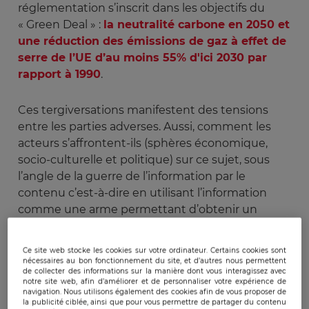
réglementation s’inscrit dans les objectifs du
« Green Deal » :
la neutralité carbone en 2050 et
une réduction des émissions de gaz à effet de
serre de l’UE d’au moins 55% d'ici 2030 par
rapport à 1990
.
Ces tergiversations manifestent des tensions
entre les parties adverses. Aussi, comment les
acteurs s’affrontent-ils (sphères économique,
socio-culturelle et politique) sur ce sujet, sous
l’angle de la guerre de l’information par le
contenu c’est-à-dire en utilisant l’information
comme une arme permettant d’obtenir un
avantage sur l’adversaire voire de lui porter
atteinte de quelque manière que ce soit ?
Ce site web stocke les cookies sur votre ordinateur. Certains cookies sont
nécessaires au bon fonctionnement du site, et d’autres nous permettent
de collecter des informations sur la manière dont vous interagissez avec
Après une remise en contexte, il s’agira d’analyser
notre site web, afin d’améliorer et de personnaliser votre expérience de
navigation. Nous utilisons également des cookies afin de vous proposer de
les échiquiers et les acteurs de cette guerre de
la publicité ciblée, ainsi que pour vous permettre de partager du contenu