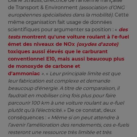
Diane Strauss, directrice de l’antenne française
de Transport & Environment
(association d’ONG 
européennes spécialisées dans la mobilité)
. Cette
même organisation fait usage de données
scientifiques pour argumenter sa position : «
des 
tests
montrent qu'une voiture roulant à l'e-fuel
émet des niveaux de NOx
(oxydes d'azote)
toxiques aussi élevés que le carburant
conventionnel E10, mais aussi beaucoup plus
de monoxyde de carbone et
d'ammoniac
». 
«
Leur principale limite est que 
leur fabrication est complexe et demande 
beaucoup d'énergie. A titre de comparaison, il 
faudrait en mobiliser cinq fois plus pour faire 
parcourir 100 km à une voiture roulant au e-fuel 
plutôt qu’à l’électricité
. » De ce constat, deux
conséquences :
« Même si on peut attendre à 
l’avenir l’amélioration des rendements, ces e-fuels 
resteront une ressource très limitée et très 