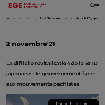
Aller
au
contenu
Accueil
Infoguerre
La difficile revitalisation de la BITD japon
principal
2 novembre'21
La difficile revitalisation de la BITD
japonaise : le gouvernement face
aux mouvements pacifistes
Rapports de Force