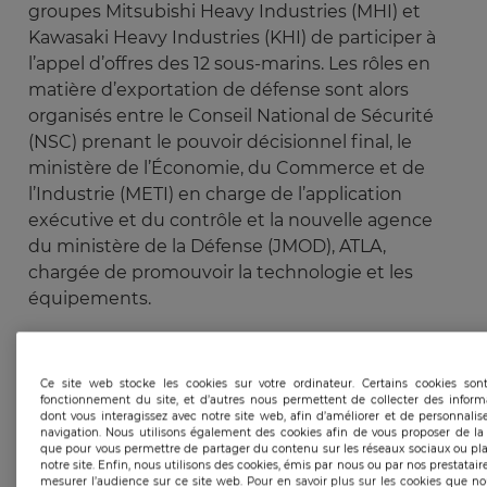
groupes Mitsubishi Heavy Industries (MHI) et
Kawasaki Heavy Industries (KHI) de participer à
l’appel d’offres des 12 sous-marins. Les rôles en
matière d’exportation de défense sont alors
organisés entre le Conseil National de Sécurité
(NSC) prenant le pouvoir décisionnel final, le
ministère de l’Économie, du Commerce et de
l’Industrie (METI) en charge de l’application
exécutive et du contrôle et la nouvelle agence
du ministère de la Défense (JMOD), ATLA,
chargée de promouvoir la technologie et les
équipements.
Ce n’est qu’en août 2020 que le Japon parvient à
signer son premier contrat
, avec les Philippines
Ce site web stocke les cookies sur votre ordinateur. Certains cookies so
fonctionnement du site, et d’autres nous permettent de collecter des inform
pour un système de surveillance radar,
dont vous interagissez avec notre site web, afin d’améliorer et de personnalis
technologie de Mitsubishi Electric Corp (MELCO).
navigation. Nous utilisons également des cookies afin de vous proposer de la p
que pour vous permettre de partager du contenu sur les réseaux sociaux ou pl
Mais si ce contrat marque une première victoire,
notre site. Enfin, nous utilisons des cookies, émis par nous ou par nos prestataire
mesurer l’audience sur ce site web. Pour en savoir plus sur les cookies que nou
il ne doit pas occulter la difficulté dans laquelle se