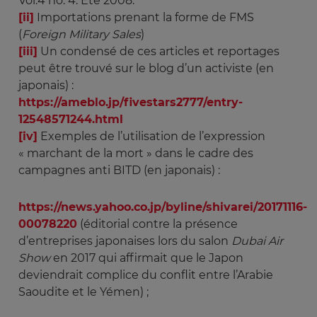
Vol.4 no. 4. Été 2008.
[ii]
Importations prenant la forme de FMS
(
Foreign Military Sales
)
[iii]
Un condensé de ces articles et reportages
peut être trouvé sur le blog d’un activiste (en
japonais) :
https://ameblo.jp/fivestars2777/entry-
12548571244.html
[iv]
Exemples de l’utilisation de l’expression
« marchant de la mort » dans le cadre des
campagnes anti BITD (en japonais) :
https://news.yahoo.co.jp/byline/shivarei/20171116-
00078220
(éditorial contre la présence
d’entreprises japonaises lors du salon
Dubai Air 
Show
en 2017 qui affirmait que le Japon
deviendrait complice du conflit entre l’Arabie
Saoudite et le Yémen) ;