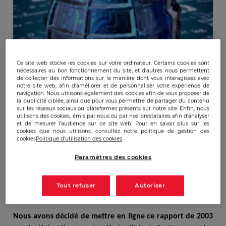
Ce site web stocke les cookies sur votre ordinateur. Certains cookies sont
nécessaires au bon fonctionnement du site, et d’autres nous permettent
de collecter des informations sur la manière dont vous interagissez avec
notre site web, afin d’améliorer et de personnaliser votre expérience de
navigation. Nous utilisons également des cookies afin de vous proposer de
la publicité ciblée, ainsi que pour vous permettre de partager du contenu
sur les réseaux sociaux ou plateformes présents sur notre site. Enfin, nous
utilisons des cookies, émis par nous ou par nos prestataires afin d’analyser
et de mesurer l’audience sur ce site web. Pour en savoir plus sur les
cookies que nous utilisons, consultez notre politique de gestion des
cookies
Politique d'utilisation des cookies
Paramètres des cookies
Publicado:
12/11/2025
|
Actualizado:
28/11/2025
Tout refuser
Autoriser
Nous avons décidé de mettre en ligne ce rapport de 2003