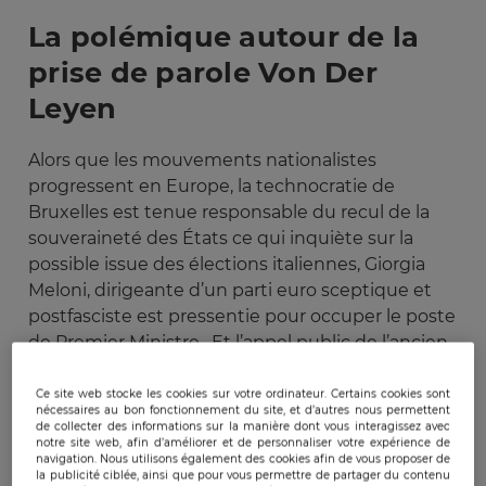
La polémique autour de la
prise de parole Von Der
Leyen
Alors que les mouvements nationalistes
progressent en Europe, la technocratie de
Bruxelles est tenue responsable du recul de la
souveraineté des États ce qui inquiète sur la
possible issue des élections italiennes, Giorgia
Meloni, dirigeante d’un parti euro sceptique et
postfasciste est pressentie pour occuper le poste
de Premier Ministre. Et l’appel public de l’ancien
président russe Dimitri Medvedev à punir le
gouvernement italien aux élections législatives
Ce site web stocke les cookies sur votre ordinateur. Certains cookies sont
nécessaires au bon fonctionnement du site, et d’autres nous permettent
est de nature à faire rejaillir la question de
de collecter des informations sur la manière dont vous interagissez avec
notre site web, afin d’améliorer et de personnaliser votre expérience de
l’ingérence de Moscou dans les scrutins des pays
navigation. Nous utilisons également des cookies afin de vous proposer de
occidentaux.
la publicité ciblée, ainsi que pour vous permettre de partager du contenu