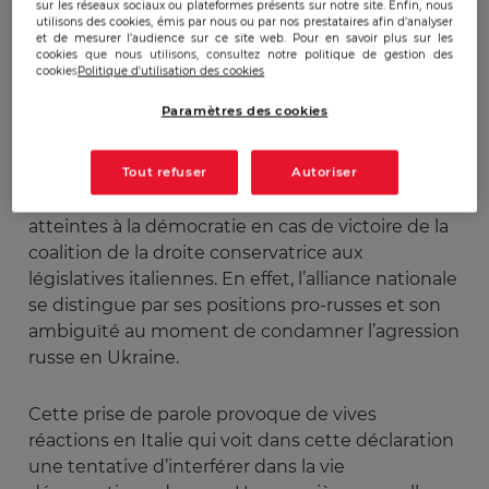
sur les réseaux sociaux ou plateformes présents sur notre site. Enfin, nous
utilisons des cookies, émis par nous ou par nos prestataires afin d’analyser
et de mesurer l’audience sur ce site web. Pour en savoir plus sur les
Interrogée sur le choc entre démocratie et
cookies que nous utilisons, consultez notre politique de gestion des
autocratie dans le contexte de l’invasion par la
cookies
Politique d'utilisation des cookies
Russie de l’Ukraine, lors d’une
rencontre à
Paramètres des cookies
l’Université américaine de Princeton aux
États-Unis
, la Présidente de la commission
européenne Ursula Von Der Leyen a évoqué des
Tout refuser
Autoriser
instruments pour sanctionner d’éventuelles
atteintes à la démocratie en cas de victoire de la
coalition de la droite conservatrice aux
législatives italiennes. En effet, l’alliance nationale
se distingue par ses positions pro-russes et son
ambiguïté au moment de condamner l’agression
russe en Ukraine.
Cette prise de parole provoque de vives
réactions en Italie qui voit dans cette déclaration
une tentative d’interférer dans la vie