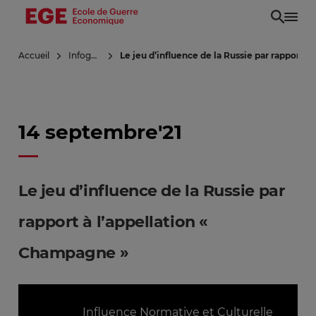
Aller
au
contenu
Accueil
Infoguerre
Le jeu d’influence de la Russie par rapport à
principal
14 septembre'21
Le jeu d’influence de la Russie par
rapport à l’appellation «
Champagne »
Influence Normative et Culturelle