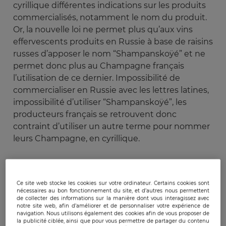
cyrillique différentes indications sur les produits
commercialisés, notamment le nom du produit.
Or, la nouvelle loi ne permet plus qu’aux vins
effervescents produits en Russie à base de raisins
russes d’apposer le nom “Shampanskoÿé” et ne
permet donc plus au Champagne français
l’utilisation de ce dernier. Impossibilité de
commercialiser en Russie avec les lettres latines,
impossibilité d’utiliser “Shampanskoÿé”, les
producteurs français se retrouvent donc
contraint d’utiliser un autre terme pour nommer
leurs Champagne, en cyrillique.
Le terme Champagne est une appellation
d’origine française délivrée sous des conditions
Ce site web stocke les cookies sur votre ordinateur. Certains cookies sont
particulières aux producteurs locaux, et ne peut
nécessaires au bon fonctionnement du site, et d’autres nous permettent
de collecter des informations sur la manière dont vous interagissez avec
donc être utilisé par d’autres pays. La décision
notre site web, afin d’améliorer et de personnaliser votre expérience de
sonne d’autant plus comme une provocation
navigation. Nous utilisons également des cookies afin de vous proposer de
la publicité ciblée, ainsi que pour vous permettre de partager du contenu
que l’amendement indique clairement que la