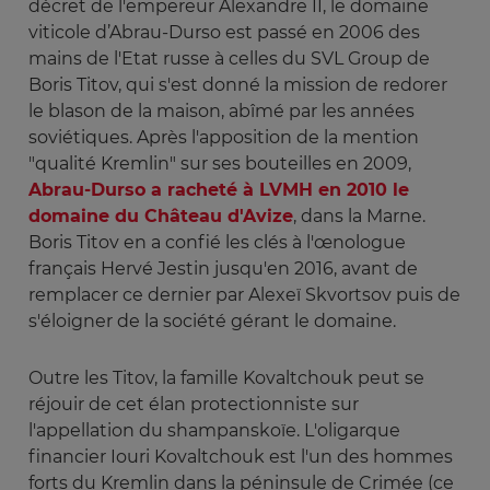
décret de l'empereur Alexandre II, le domaine
viticole d’Abrau-Durso est passé en 2006 des
mains de l'Etat russe à celles du SVL Group de
Boris Titov, qui s'est donné la mission de redorer
le blason de la maison, abîmé par les années
soviétiques. Après l'apposition de la mention
"qualité Kremlin" sur ses bouteilles en 2009,
Abrau-Durso a racheté à LVMH en 2010 le
domaine du Château d'Avize
, dans la Marne.
Boris Titov en a confié les clés à l'œnologue
français Hervé Jestin jusqu'en 2016, avant de
remplacer ce dernier par Alexeï Skvortsov puis de
s'éloigner de la société gérant le domaine.
Outre les Titov, la famille Kovaltchouk peut se
réjouir de cet élan protectionniste sur
l'appellation du shampanskoïe. L'oligarque
financier Iouri Kovaltchouk est l'un des hommes
forts du Kremlin dans la péninsule de Crimée (ce