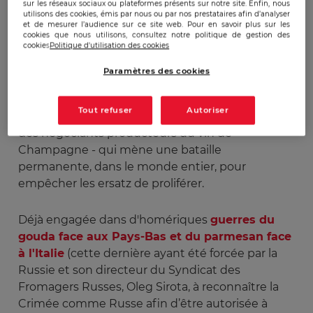
sur les réseaux sociaux ou plateformes présents sur notre site. Enfin, nous
législation russe ne tiendra pas compte de la
utilisons des cookies, émis par nous ou par nos prestataires afin d’analyser
et de mesurer l’audience sur ce site web. Pour en savoir plus sur les
protection de l’appellation française
cookies que nous utilisons, consultez notre politique de gestion des
cookies
Politique d'utilisation des cookies
"Champagne AOC". Ce statut est pourtant
protégé par le Comité Interprofessionnel du Vin
Paramètres des cookies
de Champagne (
CIVC
) - organisme semi-privé
semi-public ayant pour vocation à défendre le
Tout refuser
Autoriser
droit et les intérêts communs des vignerons et
des négociants producteurs du vin de
Champagne - qui mène une bataille
permanente, dans le monde entier, pour
empêcher les ersatz de proliférer.
Déjà engagée dans d'homériques
guerres du
gouda face aux Pays-Bas et du parmesan face
à l'Italie
(cette dernière ayant été forcée par la
Russie et son directeur du Syndicat des
Fromagers Russes, Oleg Sirota, à reconnaître la
Crimée comme Russe afin d’être autorisée à