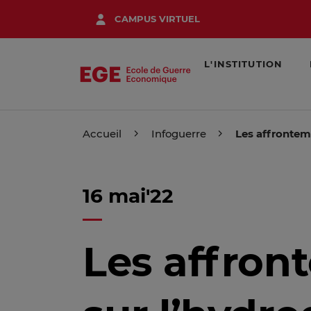
Aller
CAMPUS VIRTUEL
au
contenu
principal
L'INSTITUTION
Accueil
Infoguerre
Les affrontem
16 mai'22
Les affron