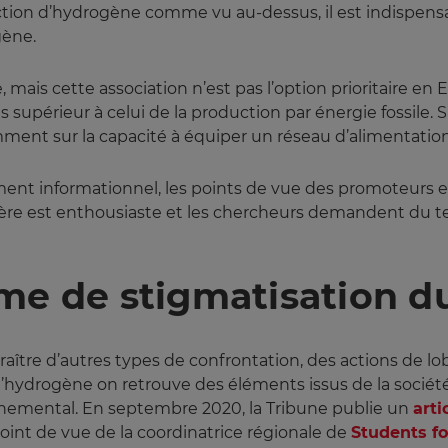
uction d’hydrogène comme vu au-dessus, il est indispens
gène.
 mais cette association n’est pas l’option prioritaire en
is supérieur à celui de la production par énergie fossile. 
 sur la capacité à équiper un réseau d’alimentation et
ement informationnel, les points de vue des promoteurs e
lière est enthousiaste et les chercheurs demandent du t
me de stigmatisation d
aître d’autres types de confrontation, des actions de lob
l’hydrogène on retrouve des éléments issus de la société 
nnemental. En septembre 2020, la Tribune publie un
arti
point de vue de la coordinatrice régionale de
Students fo