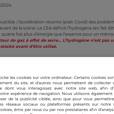
/2024
ustible ; l’accélération récente (post-Covid) des probl
devant de la scène. Le CEA définit l’hydrogène (en fai
e quatre fois plus d’énergie que l’essence pour un même 
eur de gaz à effet de serre… L’hydrogène n’est pas u
 stocké avant d’être utilisé.
tels que le Chili, le Canada, ou bien sûr en
Chine
se son
sur son mix énergétique, il est intéressant d’analyser l
s affrontements informationnels que ce dernier a suscités
ocke les cookies sur votre ordinateur. Certains cookies so
ement du site, et d’autres nous permettent de collecter 
e dont vous interagissez avec notre site web, afin d’
s prometteuses
votre expérience de navigation. Nous utilisons également 
ser de la publicité ciblée, ainsi que pour vous permettr
es réseaux sociaux ou plateformes présents sur notre s
compte naturellement les associations, organismes représ
cookies, émis par nous ou par nos prestataires afin d’analy