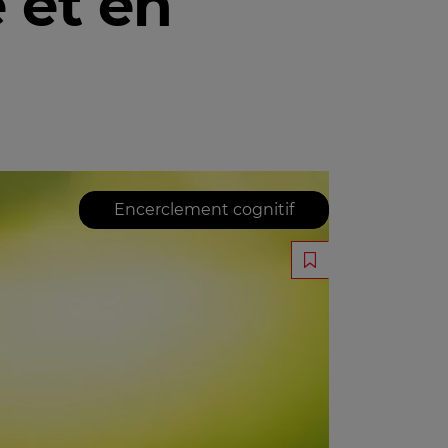
 et en
Encerclement cognitif