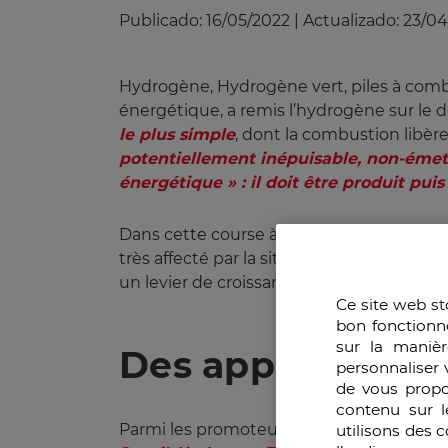
Publicado:
16/05/2022
|
Actualizado:
23/04
Hydrogène, Hydrogène vert, piles à comb
énergétique, a remis l’hydrogène sur le 
le plus simple
, dont la combustion libèr
potentiellement inépuisable, non-émett
énergétique » : il doit être produit puis
Dans cette course à l’hydrogène des pays 
très affecté par la situation en Ukraine 
un levier de croissance et d’identifier le
Ce site web st
bon fonctionn
sur la manièr
Des application
personnaliser 
de vous propo
contenu sur l
Parmi les promoteurs de l’hydrogène, on 
utilisons des 