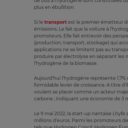
de bus à l’hydrogène sont constituées dans
plus en ébullition.
Si le
transport
est le premier émetteur de
émissions. Le fait que la voiture à l’hyd
promoteurs. Elle fait entrevoir des persp
(production, transport, stockage) qui a
applications ne se limitent pas au transp
produire par électrolyse en séparant les
l’hydrogène de la biomasse.
Aujourd’hui l’hydrogène représente 1,7% 
formidable levier de croissance. A titre d’
voulant se placer comme un acteur maj
carbone ; indiquant une économie de 3 m
Le 9 mai 2022, la start-up nantaise Lhyfe 
millions d’euros. Parmi les promoteurs de
tels que Hydrogen Concil, Hydrogen Euro