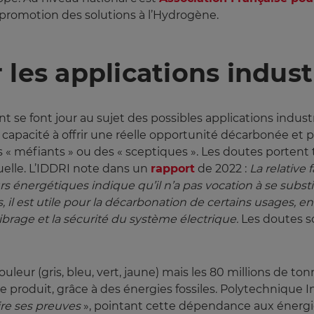
 promotion des solutions à l’Hydrogène.
les applications indust
se font jour au sujet des possibles applications industr
 capacité à offrir une réelle opportunité décarbonée et 
des « méfiants » ou des « sceptiques ». Les doutes portent
tuelle. L’IDDRI note dans un
rapport
de 2022 :
La relative 
s énergétiques indique qu’il n’a pas vocation à se substi
est utile pour la décarbonation de certains usages, en pri
ibrage et la sécurité du système électrique. 
Les doutes so
ouleur (gris, bleu, vert, jaune) mais les 80 millions de 
re produit, grâce à des énergies fossiles. Polytechnique In
ire ses preuves
», pointant cette dépendance aux énergies