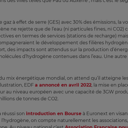
 des villes telles que Pau ou Auxerre ; mais c’est le seg
 gaz à effet de serre (GES) avec 30% des émissions, la 
rogène ne rejette que de l’eau (ni particules fines, ni C
ectives en termes de services (stations de recharge) mais
ccompagneraient le développement des filières hydrogèn
ort, des impacts sont attendus sur la production d’énergi
 molécules d’hydrogène contenues dans l’eau. Une autre
du mix énergétique mondial, on attend qu’il atteigne le
illustration, EDF
a annoncé en avril 2022
, la mise en pl
eur au niveau européen avec une capacité de 3GW prod
illions de tonnes de CO2.
a réussi son
introduction en Bourse
à Euronext en visan
 l’hydrogène, on compte naturellement les associations, 
pe. Au niveau national c’est
Association Française pour