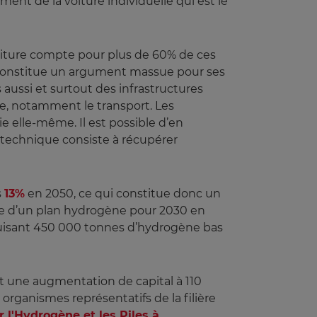
ment de la voiture individuelle qui est le
voiture compte pour plus de 60% de ces
O2) constitue un argument massue pour ses
 aussi et surtout des infrastructures
e, notamment le transport. Les
e elle-même. Il est possible d’en
 technique consiste à récupérer
s
13%
en 2050, ce qui constitue donc un
ace d’un plan hydrogène pour 2030 en
uisant 450 000 tonnes d’hydrogène bas
t une augmentation de capital à 110
organismes représentatifs de la filière
 l'Hydrogène et les Piles à