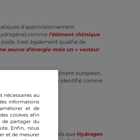
ématiques d’approvisionnement
t dihydrogène) comme
l’élément chimique 
poids. Il est également qualifié de
ne source d’énergie mais un « vecteur 
t démarqués. Sur le continent européen,
a dynamique de l’hydrogène identifié comme
.
nt nécessaires au
des informations
améliorer et de
des cookies afin
e de partager du
ite. Enfin, nous
entatifs de la filière tels que
Hydrogen
ser et de mesurer