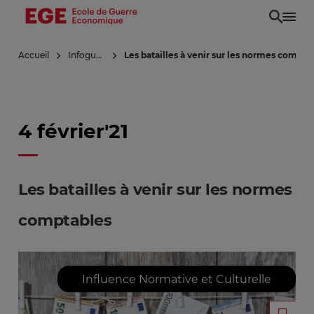
Aller
au
contenu
Accueil
Infoguerre
Les batailles à venir sur les normes compta
principal
4 février'21
Les batailles à venir sur les normes
comptables
Influence Normative et Culturelle