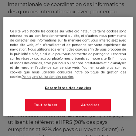
internationale de coordination des informations
des groupes internationaux, avec pour enjeu
principal affiché d’ « établir les états financiers
des groupes et harmoniser les comptes de
Ce site web stocke les cookies sur votre ordinateur. Certains cookies sont
l’ensemble de leurs filiales internationales, quel
nécessaires au bon fonctionnement du site, et d’autres nous permettent
que soit le pays dans lequel la filiale est établie »
de collecter des informations sur la manière dont vous interagissez avec
notre site web, afin d’améliorer et de personnaliser votre expérience de
(Revue Française comptabilité, mars 2013).
navigation. Nous utilisons également des cookies afin de vous proposer de
la publicité ciblée, ainsi que pour vous permettre de partager du contenu
sur les réseaux sociaux ou plateformes présents sur notre site. Enfin, nous
Ces normes ont pour
objectif d’instaurer un
utilisons des cookies, émis par nous ou par nos prestataires afin d’analyser
et de mesurer l’audience sur ce site web. Pour en savoir plus sur les
modèle comptable harmonisé
, afin de favoriser
cookies que nous utilisons, consultez notre politique de gestion des
cookies
Politique d'utilisation des cookies
les échanges internationaux. Des règlements
européens sont venus transposer les normes
Paramètres des cookies
comptables internationales au sein de l’UE (par
exemple le règlement 1606/2002 du 19 juillet
Tout refuser
Autoriser
2002), ce qui a fait peser sur les entreprises de
nombreuses mutations. En 2020 (juin), 143 pays
utilisent le référentiel IFRS (98% des pays
européens et 92% des pays du Moyen-Orient). A