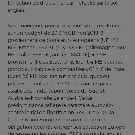
fondation de droit américain, établie sur le sol
anglais.
Ses financeurs principaux sont situés en Europe :
sur un budget de 20,3 M GBP en 2019, 8
proviennent de donateurs européens (UE : 4.1
M$ ; France : 862 K£ ; UK : 847 K£ ; Allemagne : 683
K£ ; Italie : 658 K£ ; autres : 660 K£), 4.7 M£
proviennent des Etats-Unis (dont 4 M£ pour les
principaux cabinets comptables), 6.1 M£ de l’Asie
(dont 2.5 M£ des institutions publiques ou
privées chinoises et 3.6 M£ des autres pays
asiatiques -Inde, Japon, Corée du Sud et
Australie-Nouvelle Zélande-). Cette
prédominance reflète le caractère européo-
centré initial de l’institution IASB. En 2001, la
Commission Européenne a entériné une
obligation pour les entreprises cotées en Europe
de respecter les normes IFRS à partir de janvier