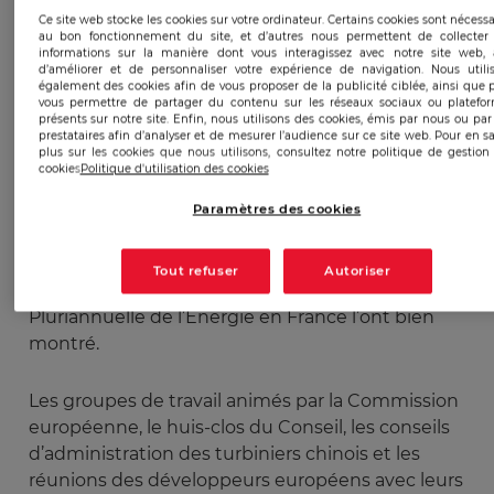
Ce site web stocke les cookies sur votre ordinateur. Certains cookies sont nécessa
se contente d’annoncer les investissements en
au bon fonctionnement du site, et d’autres nous permettent de collecter
grandes masses, le choix des zones d’installation
informations sur la manière dont vous interagissez avec notre site web, 
d’améliorer et de personnaliser votre expérience de navigation. Nous utili
ancrée ou flottante et les espoirs mis dans les
également des cookies afin de vous proposer de la publicité ciblée, ainsi que 
puissances à installer. Ce qui ressort
vous permettre de partager du contenu sur les réseaux sociaux ou platefo
présents sur notre site. Enfin, nous utilisons des cookies, émis par nous ou par
publiquement, ce sont les spéculations sur
prestataires afin d’analyser et de mesurer l’audience sur ce site web. Pour en sa
plus sur les cookies que nous utilisons, consultez notre politique de gestion
l’avenir du mix énergétique national ou
cookies
Politique d'utilisation des cookies
européen, ainsi que la contribution attendue, de
la part de ce secteur renouvelable, en vue d’une
Paramètres des cookies
relative indépendance énergétique par rapport
au gaz russe et au gaz de schiste américain. Les
Tout refuser
Autoriser
débats récents sur la Programmation
Pluriannuelle de l’Energie en France l’ont bien
montré.
Les groupes de travail animés par la Commission
européenne, le huis-clos du Conseil, les conseils
d’administration des turbiniers chinois et les
réunions des développeurs européens avec leurs