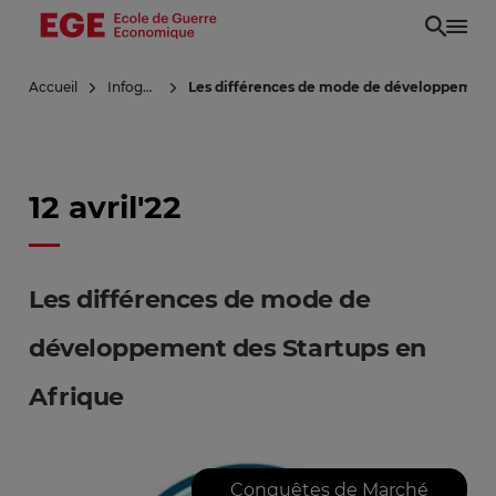
Aller
au
contenu
Accueil
Infoguerre
Les différences de mode de développement 
principal
12 avril'22
Les différences de mode de
développement des Startups en
Afrique
Conquêtes de Marché