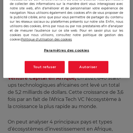
dans le Monde sur le classement 2021 de l’Indice
de collecter des informations sur la manière dont vous interagissez avec
de complexité globale des affaires après le Brésil
notre site web, afin d’améliorer et de personnaliser votre expérience de
navigation. Nous utilisons également des cookies afin de vous proposer de
au moment où le Royaume-Uni est bien noté se
la publicité ciblée, ainsi que pour vous permettre de partager du contenu
trouvant à la 53ème position avec comme tête
sur les réseaux sociaux ou plateformes présents sur notre site. Enfin, nous
utilisons des cookies, émis par nous ou par nos prestataires afin d’analyser
de liste le Danemark en 77ème place.
et de mesurer l’audience sur ce site web. Pour en savoir plus sur les
cookies que nous utilisons, consultez notre politique de gestion des
cookies
Politique d'utilisation des cookies
Aides publiques francophones face
Paramètres des cookies
aux investissements privés
anglophones
Tout refuser
Autoriser
Selon le
Rapport 2020 de Partech sur le
Venture Capital en Afrique,
En 2021, 640 start-
ups technologiques africaines ont levé un total
de 5,2 milliards de dollars. Cette croissance de 3,6
fois par an fait de l'Africa Tech VC l'écosystème à
la croissance la plus rapide au monde.
On peut analyser 4 principaux pays et types
d’écosystèmes d’investissement en Afrique,