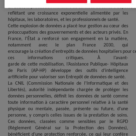
En
2020,
la
production
mondiale
de
données
de
santé
a
dépassé
l
reflétant une croissance exponentielle alimentée par les
hôpitaux, les laboratoires, et les
professionnels
de
santé.
Cette
explosion
de
données
a
placé
leur
gestion
au
cœur des
préoccupations des gouvernements et des acteurs privés. En
France, l'État a renforcé son engagement en la matière,
notamment avec le plan France 2030, qui
encourage
la
création
d'entrepôts
de
données
hospitaliers
pour
c
ces
informations
critiques.
À
l’avant-
garde
de
cette
mobilisation,
l’Assistance
Publique- Hôpitaux
de Paris (AP-HP) développe des outils d’intelligence
artificielle pour valoriser son Entrepôt de données de santé.
La CNIL (Commission Nationale de l'Informatique et des
Libertés), autorité indépendante chargée de protéger les
données personnelles, définit les données de santé comme
toute information à caractère personnel relative à la santé
physique ou mentale, passée, présente ou future, d’une
personne, y compris celles issues de la prestation de soins.
Ces données, classées comme sensibles par le RGPD
(Règlement Général sur la Protection des Données),
bénéficient d’une protection renforcée, ce qui leur confère