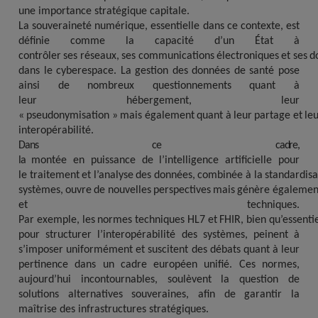
une importance stratégique capitale.
La souveraineté numérique, essentielle dans ce contexte, est
définie comme la capacité d’un État à
contrôler
ses
réseaux,
ses
communications
électroniques
et
ses
d
dans le cyberespace. La gestion des données de santé pose
ainsi de nombreux questionnements quant à
leur
hébergement,
leur
«
pseudonymisation »
mais
également
quant
à
leur
partage
et
le
interopérabilité.
Dans ce cadre,
la
montée
en
puissance
de
l’intelligence
artificielle
pour
le
traitement
et
l’analyse
des
données,
combinée
à
la
standardisa
systèmes,
ouvre
de
nouvelles
perspectives
mais
génère
égalemen
et
techniques.
Par
exemple,
les
normes
techniques
HL7
et
FHIR,
bien
qu’essentie
pour structurer l’interopérabilité des systèmes, peinent à
s’imposer uniformément et suscitent des débats quant à leur
pertinence dans un cadre européen unifié. Ces normes,
aujourd’hui incontournables, soulèvent la question de
solutions alternatives souveraines, afin de garantir la
maîtrise des infrastructures stratégiques.