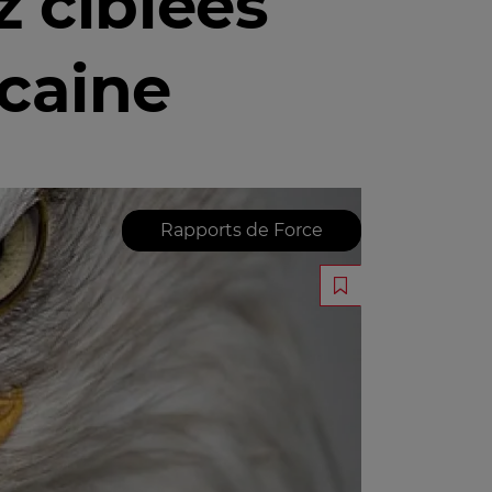
z ciblées
icaine
Rapports de Force