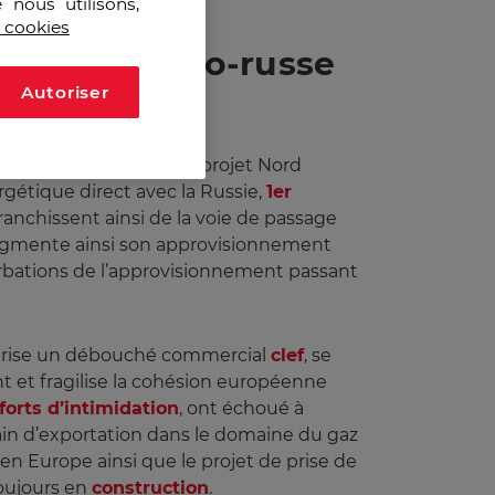
 nous utilisons,
s cookies
ique germano-russe
Autoriser
 la Russie initié par le projet Nord
rgétique direct avec la Russie,
1er
ranchissent ainsi de la voie de passage
augmente ainsi son approvisionnement
rbations de l’approvisionnement passant
écurise un débouché commercial
clef
, se
t et fragilise la cohésion européenne
forts d’intimidation
, ont échoué à
in d’exportation dans le domaine du gaz
 en Europe ainsi que le projet de prise de
oujours en
construction
.