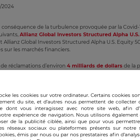
5/2024
en conséquence de la turbulence provoquée par la Covid-1
uivants,
Allianz Global Investors Structured Alpha U.S
 Allianz Global Investors Structured Alpha U.S. Equity 500
s sur les marchés financiers.
e de réclamations d’environ
4 milliards de dollars
de la p
 parmi lesquels, un fonds de pension, l’Arkansas Teache
s sus-cités.
ocke les cookies sur votre ordinateur. Certains cookies so
e dollars de pertes cumulées par ces 3 fonds
pour le com
ement du site, et d’autres nous permettent de collecter 
méricaine des marchés financiers, a ouvert une enquête
e dont vous interagissez avec notre site web, afin d’
votre expérience de navigation. Nous utilisons également 
at de l’Arkansas
, a choisi de porter
plainte
en juillet 202
ser de la publicité ciblée, ainsi que pour vous permettr
es réseaux sociaux ou plateformes présents sur notre s
 lésé et arguant le comportement inapproprié et la strat
cookies, émis par nous ou par nos prestataires afin d’analy
avait aucune base légale et qu’il comptait se défendre 