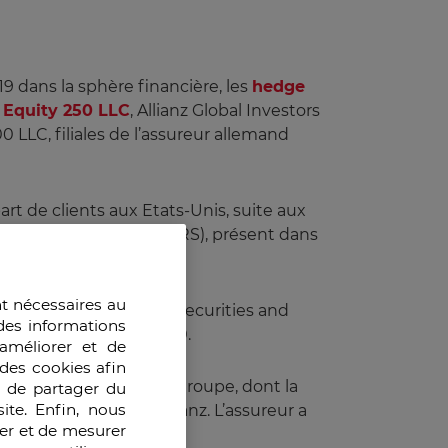
9 dans la sphère financière, les
hedge
. Equity 250 LLC
, Allianz Global Investors
 LLC, filiales de l’assureur allemand
art de clients aux Etats-Unis, suite aux
r Retirement System (ATRS), présent dans
nt nécessaires au
pte de l’ATRS, la U.S. Securities and
des informations
 réglementaire en 2020.
améliorer et de
des cookies afin
0 contre 9 sociétés du groupe, dont la
e de partager du
ite. Enfin, nous
égie dangereuse d’Allianz. L’assureur a
ser et de mesurer
vigoureusement.