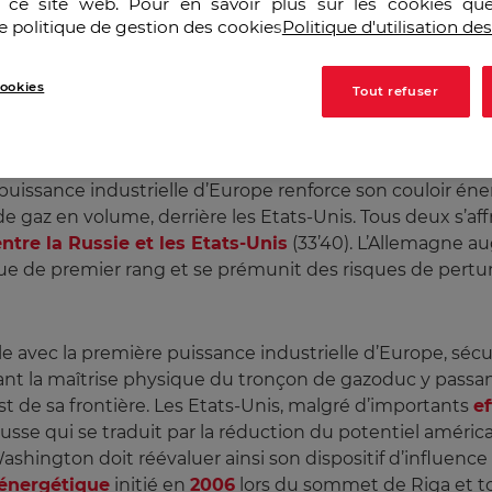
r ce site web. Pour en savoir plus sur les cookies que
e politique de gestion des cookies
Politique d'utilisation de
intien de l'accord énergét
ookies
Tout refuser
double le transfert énergétique gazier entre l’Allemagne et
 puissance industrielle d’Europe renforce son couloir éne
e gaz en volume, derrière les Etats-Unis. Tous deux s’aff
ntre la Russie et les Etats-Unis
(33’40). L’Allemagne 
ue de premier rang et se prémunit des risques de pertu
ale avec la première puissance industrielle d’Europe, s
nant la maîtrise physique du tronçon de gazoduc y passan
est de sa frontière. Les Etats-Unis, malgré d’importants
ef
 qui se traduit par la réduction du potentiel américa
Washington doit réévaluer ainsi son dispositif d’influence
énergétique
initié en
2006
lors du sommet de Riga et t