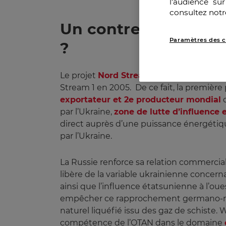
l’audience su
consultez notr
Un contrecoup du ma
Paramètres des c
?
Le projet
Nord Stream 2
, lancé en 2015, 
Stream 1 en 2005. De ce fait, la première
exportateur et 2e producteur mondial
d
par l’Ukraine,
zone de lutte d’influence e
direct auprès d’une puissance énergétiq
par l’Ukraine.
La Russie renforce sa relation commerci
libère de la variable ukrainienne concer
ainsi que l’influence étatsunienne à l’ou
empêcher ce rapprochement germano-russe
naturel liquéfié issu des gaz de schiste. 
compétence de l’OTAN dans le domaine