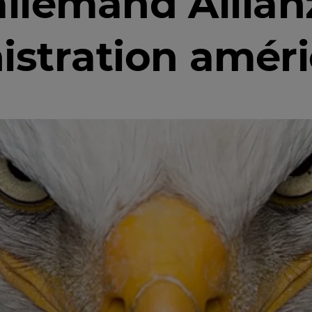
allemand Allian
nistration amér