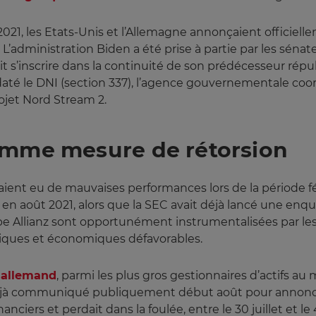
 2021, les Etats-Unis et l’Allemagne annonçaient officiel
L’administration Biden a été prise à partie par les sénat
 s’inscrire dans la continuité de son prédécesseur répub
daté le DNI (section 337), l’agence gouvernementale coo
ojet Nord Stream 2.
omme mesure de rétorsion
 aient eu de mauvaises performances lors de la période fé
en août 2021, alors que la SEC avait déjà lancé une enq
e Allianz sont opportunément instrumentalisées par les 
iques et économiques défavorables.
r allemand
, parmi les plus gros gestionnaires d’actifs au
t déjà communiqué publiquement début août pour annonc
nanciers et perdait dans la foulée, entre le 30 juillet et le