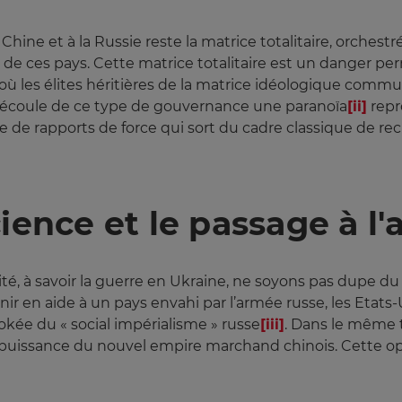
hine et à la Russie reste la matrice totalitaire, orches
de ces pays. Cette matrice totalitaire est un danger per
 les élites héritières de la matrice idéologique com
n découle de ce type de gouvernance une paranoïa
[ii]
repr
 de rapports de force qui sort du cadre classique de r
ience et le passage à l'
lité, à savoir la guerre en Ukraine, ne soyons pas dupe du
nir en aide à un pays envahi par l’armée russe, les Etat
okée du « social impérialisme » russe
[iii]
. Dans le même 
e puissance du nouvel empire marchand chinois. Cette o