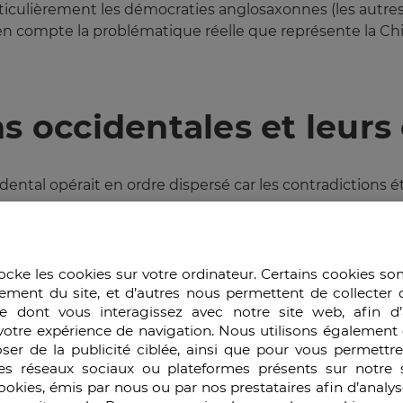
ticulièrement les démocraties anglosaxonnes (les autres
en compte la problématique réelle que représente la C
s occidentales et leurs 
ntal opérait en ordre dispersé car les contradictions éta
ntérêts à court terme. La grande majorité des entreprises
s’ouvrait sur le monde.
ocke les cookies sur votre ordinateur. Certains cookies so
ement du site, et d’autres nous permettent de collecter 
a politique de la main tendue vers Pékin. Cette politique
e dont vous interagissez avec notre site web, afin d’
estima qu’il avait tout intérêt à se rapprocher de la Chi
votre expérience de navigation. Nous utilisons également 
du Mur et la disparition de l’URSS ne stoppèrent pas ce
ser de la publicité ciblée, ainsi que pour vous permettr
nges.
es réseaux sociaux ou plateformes présents sur notre s
cookies, émis par nous ou par nos prestataires afin d’analy