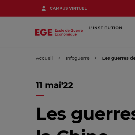
Aller
CAMPUS VIRTUEL
au
contenu
principal
L'INSTITUTION
Accueil
Infoguerre
Les guerres de
11 mai'22
Les guerres