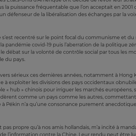
us la puissance fréquentable que l’on acceptait en 20
 défenseur de la libéralisation des échanges par la voi
e s’est recentré sur le point focal du communisme et du r
la pandémie covid-19 puis l’aberration de la politique zé
 débat sur la volonté de contrôle social par tous les m
e du pays.
revers sérieux ces dernières années, notamment à Hong Ko
 à exploiter les divisions des pays occidentaux obnubilés
ble « hub » chinois pour irriguer les marchés européens,
nsidèrent comme un pays comme les autres, commettant l
ce à Pékin n’a qu’une consonance purement anecdotique
est pas propre qu’à nos amis hollandais, m’a incité à man
s de l’information contre la Chine. Leur rendu peut être l