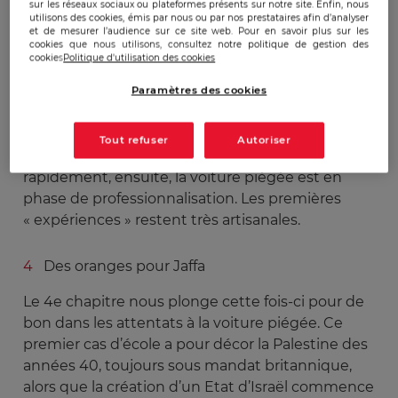
sur les réseaux sociaux ou plateformes présents sur notre site. Enfin, nous
utilisons des cookies, émis par nous ou par nos prestataires afin d’analyser
et de mesurer l’audience sur ce site web. Pour en savoir plus sur les
Détonations préliminaires
cookies que nous utilisons, consultez notre politique de gestion des
cookies
Politique d'utilisation des cookies
Un chapitre très court qui nous introduit dans les
premières explosions à la voiture piégée. L’auteur
Paramètres des cookies
y souligne deux faits d’importances : tout
d’abord, les premières cibles sont politiques
Tout refuser
Autoriser
(armées, politiciens), ce qui changera
rapidement, ensuite, la voiture piégée est en
phase de professionnalisation. Les premières
« expériences » restent très artisanales.
Des oranges pour Jaffa
Le 4e chapitre nous plonge cette fois-ci pour de
bon dans les attentats à la voiture piégée. Ce
premier cas d’école a pour décor la Palestine des
années 40, toujours sous mandat britannique,
alors que la création d’un Etat d’Israël commence