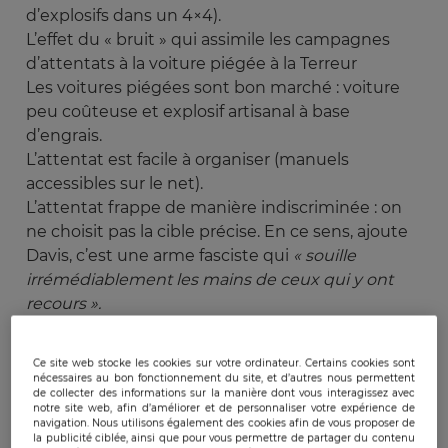
d’explosifs dans un 4×4).
L’effet du « bruit » qui assimile les campagnes
d’attentats à la voiture piégée à la Terreur
Les voitures piégées sont bon marché : voiture
peu coûteuse et explosif artisanal à base
d’engrais.
L’attentat est facile à organiser (manuels
accessibles sur le net).
L’attentat frappe de manière indiscriminée : on
ne choisit pas la cible précise. En ce sens, ajoute
Davis, c’est une arme fasciste qui
« souille 
irrémédiablement les mains de ceux qui y ont 
recours ».
Le caractère tout à fait anonyme de cette
technique, qui permet aussi bien aux marginaux
Ce site web stocke les cookies sur votre ordinateur. Certains cookies sont
qu’aux services officiels de s’en servir
nécessaires au bon fonctionnement du site, et d’autres nous permettent
de collecter des informations sur la manière dont vous interagissez avec
Enfin, le rôle exceptionnel qu’elle offre à des
notre site web, afin d’améliorer et de personnaliser votre expérience de
groupes marginaux, en ce sens la voiture piégée
navigation. Nous utilisons également des cookies afin de vous proposer de
la publicité ciblée, ainsi que pour vous permettre de partager du contenu
réduit l’asymétrie entre deux adversaires.