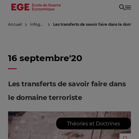
Aller
au
contenu
Accueil
Infoguerre
Les transferts de savoir faire dans le domaine
principal
16 septembre'20
Les transferts de savoir faire dans
le domaine terroriste
Théories et Doctrines