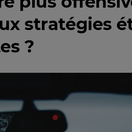
tre plus offensi
aux stratégies 
es ?