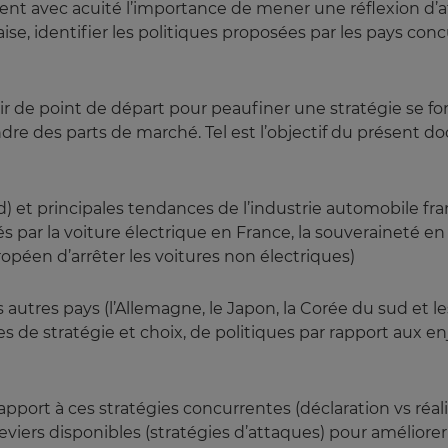
ent avec acuité l’importance de mener une réflexion d’at
se, identifier les politiques proposées par les pays con
 de point de départ pour peaufiner une stratégie se fond
re des parts de marché. Tel est l’objectif du présent doc
id) et principales tendances de l’industrie automobile f
s par la voiture électrique en France, la souveraineté 
péen d’arrêter les voitures non électriques)
autres pays (l’Allemagne, le Japon, la Corée du sud et l
 de stratégie et choix, de politiques par rapport aux en
ort à ces stratégies concurrentes (déclaration vs réalité
eviers disponibles (stratégies d’attaques) pour améliorer