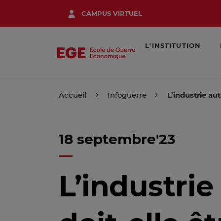
Aller
CAMPUS VIRTUEL
au
contenu
principal
L'INSTITUTION
Accueil
Infoguerre
L’industrie au
18 septembre'23
L’industri