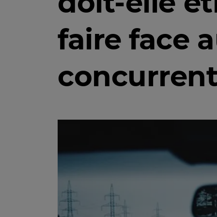
doit-elle ê
faire face 
concurrent