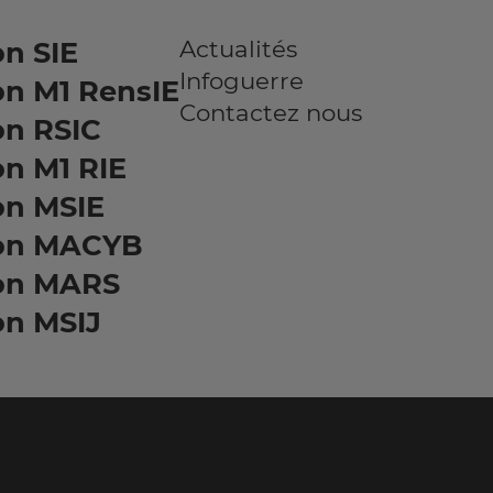
Actualités
n SIE
Infoguerre
on M1 RensIE
Contactez nous
on RSIC
n M1 RIE
on MSIE
on MACYB
on MARS
on MSIJ