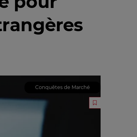
ve pour
étrangères
Conquêtes de Marché