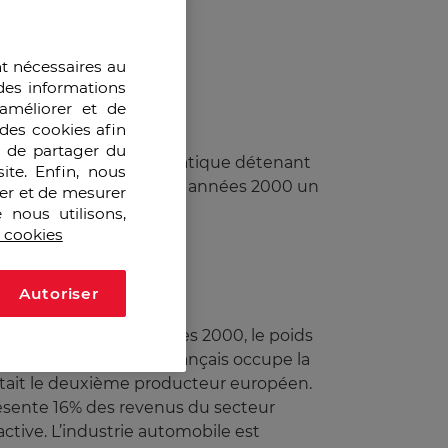
nt nécessaires au
des informations
améliorer et de
des cookies afin
e de partager du
e grands groupes emblématique détenant
ite. Enfin, nous
ançais connait depuis les années 2000 un
ser et de mesurer
 nous utilisons,
s cookies
Autoriser
puis le début des années 2000, le poids
le secteur automobile français occupe la
ntait le deuxième producteur européen.
ésente 16% des revenus du secteur
 active. L’industrie automobile est