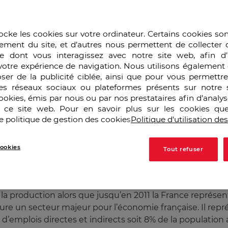
ocke les cookies sur votre ordinateur. Certains cookies so
ement du site, et d’autres nous permettent de collecter 
/2024
e dont vous interagissez avec notre site web, afin d’
votre expérience de navigation. Nous utilisons également 
ser de la publicité ciblée, ainsi que pour vous permettr
ans l’industrie automobile mondiale grâce à l’action d
es réseaux sociaux ou plateformes présents sur notre s
eugeot, Renault etc. Toutefois, le secteur automobile fr
cookies, émis par nous ou par nos prestataires afin d’analy
emplois et une baisse de la production.
r ce site web. Pour en savoir plus sur les cookies que
e politique de gestion des cookies
Politique d'utilisation de
e l'économie française
ookies
Tout refuser
ie automobile a diminué de 36% entre 2000 et 2018
[i]
. De
Europe a été divisé par deux (13,1 % en 2000). En 2016, 
la production alors que jusqu’en 2011 la France représe
e un secteur majeur pour l’économie française. Il repr
ons d’emplois directes et indirects soit 8% de la population