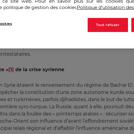
r ce site web. Pour en savoir plus sur les cookies que
e politique de gestion des cookies
Politique d'utilisation de
ookies
Tout refuser
opération – Cécile Marin –
Le Monde diplomatique
théoriquement indifférents à l’opinion publique internat
rieures. Ils prêtent donc une attention soutenue à leurs m
contestataires.
te »
[1]
de la crise syrienne
en Syrie étaient le renversement du régime de Bachar El 
’empêcher la constitution d’une zone autonome kurde sou
abes et turkmènes, parfois djihadistes, dans le but de lut
rontière syro-turque.
La Russie, quant à elle, poursuit de
raîtra dans la foulée des « printemps arabes » : sécuriser
oche-Orient son influence d’avant l’effondrement soviéti
ipal relais régional et d’affaiblir l’influence américaine d