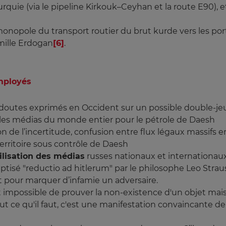
rquie (via le pipeline Kirkouk–Ceyhan et la route E90), 
nopole du transport routier du brut kurde vers les port
amille Erdogan
[6]
.
mployés
s doutes exprimés en Occident sur un possible double-jeu
r les médias du monde entier pour le pétrole de Daesh
ion de l’incertitude, confusion entre flux légaux massi
territoire sous contrôle de Daesh
ilisation des médias
russes nationaux et internationau
ptisé "reductio ad hitlerum" par le philosophe Leo Strau
pour marquer d’infamie un adversaire.
st impossible de prouver la non-existence d'un objet mais 
 ce qu'il faut, c'est une manifestation convaincante de 