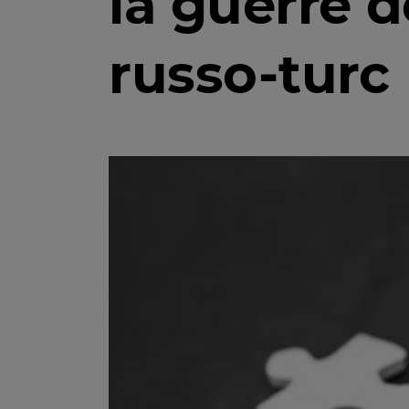
la guerre d
russo-turc