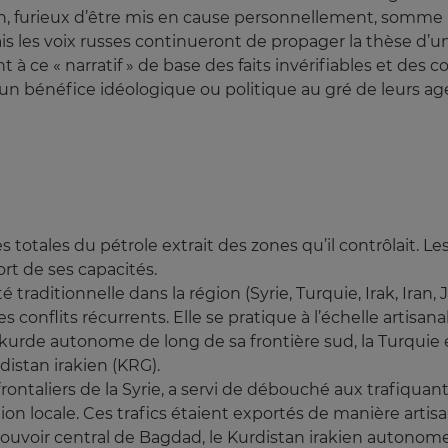
, furieux d’être mis en cause personnellement, somme l
s les voix russes continueront de propager la thèse d’u
nt à ce « narratif » de base des faits invérifiables et des
n un bénéfice idéologique ou politique au gré de leurs age
s totales du pétrole extrait des zones qu’il contrôlait. 
ort de ses capacités.
traditionnelle dans la région (Syrie, Turquie, Irak, Iran, 
conflits récurrents. Elle se pratique à l’échelle artisanal
e kurde autonome de long de sa frontière sud, la Turqui
stan irakien (KRG).
ntaliers de la Syrie, a servi de débouché aux trafiquant
n locale. Ces trafics étaient exportés de manière artis
pouvoir central de Bagdad, le Kurdistan irakien autonome