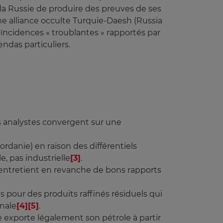
a Russie de produire des preuves de ses
ne alliance occulte Turquie-Daesh (Russia
 coïncidences « troublantes » rapportés par
ndas particuliers.
Les analystes convergent sur une
Jordanie) en raison des différentiels
e, pas industrielle
[3]
.
e entretient en revanche de bons rapports
s pour des produits raffinés résiduels qui
anale
[4]
[5]
.
 exporte légalement son pétrole à partir