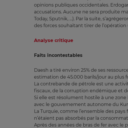
opinions publiques occidentales.
Erdogan
accusations. Aucune ne sera produite mai
Today, Sputnik, …).
Par la suite, s’agrégero
des forces souhaitant tirer de l’opératio
Analyse critique
Faits incontestables
Daesh a tiré environ 25% de ses ressource
estimation de 45.000 barils/jour au plus f
La contrebande de pétrole est une activité 
fiscaux, de la corruption endémique et des 
Si elle est résolument hostile à une zon
avec le gouvernement autonome du Kurdi
La Turquie, comme l’ensemble des pays fro
n’étaient pas absorbés par la consommatio
Après des années de bras de fer avec le 