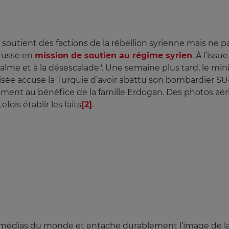
soutient des factions de la rébellion syrienne mais ne par
russe en
mission de soutien au régime syrien
. À l’iss
calme et à la désescalade".
Une semaine plus tard, le mini
ée accuse la Turquie d’avoir abattu son bombardier SU-2
mment au bénéfice de la famille Erdogan. Des photos aér
is établir les faits
[2]
.
es médias du monde et entache durablement l’image de 