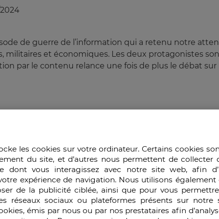
/2024
pisode de guerre de l’information qui a retenu notre atte
 militaires et économiques. Les deux protagonistes sont 
n par le contenu relance une fois de plus le débat sur l
onflits
ocke les cookies sur votre ordinateur. Certains cookies so
t leurs zones d’influence et leurs marches (Balkans, Ca
ement du site, et d’autres nous permettent de collecter 
uvent se trouver simultanément partenaires, concurrents
e dont vous interagissez avec notre site web, afin d’
coopération technique et militaire) ou le territoire que l’
votre expérience de navigation. Nous utilisons également 
ser de la publicité ciblée, ainsi que pour vous permettr
es réseaux sociaux ou plateformes présents sur notre s
cookies, émis par nous ou par nos prestataires afin d’analy