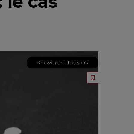
 le cas
Knowckers - Dossiers