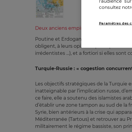
l’audience su
consultez notr
Paramètres des c
Deux anciens empires entre rivalité et co
Poutine et Erdogan ont en commun d’être 
obligent, à leurs opinions publiques inté
irrédentistes …), et a fortiori si elles sont 
Turquie-Russie
: « cogestion concurren
Les objectifs stratégiques de la Turquie 
inatteignable par l’implication russe, d
ce faire, elle a soutenu des islamistes ar
d’établir une zone tampon au sud de la f
Syrie, bien antérieurs à la crise qui appa
Méditerranée (Tartous) et retrouver au Pr
militairement le régime bassiste, son princ