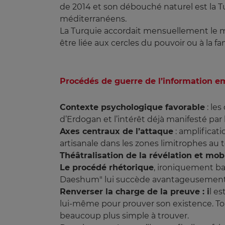
de 2014 et son débouché naturel est la Tu
méditerranéens.
La Turquie accordait mensuellement le mo
être liée aux cercles du pouvoir ou à la f
Procédés de guerre de l’information e
Contexte psychologique favorable
: le
d’Erdogan et l’intérêt déjà manifesté pa
Axes centraux de l’attaque
: amplificat
artisanale dans les zones limitrophes au 
Théâtralisation de la révélation et mob
Le procédé rhétorique
, ironiquement ba
Daeshum" lui succède avantageusement 
Renverser la charge de la preuve
: i
l e
lui-même pour prouver son existence. Tout
beaucoup plus simple à trouver.