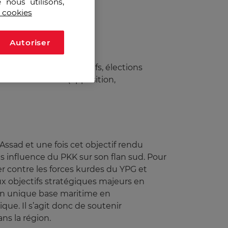
 nous utilisons,
s cookies
Autoriser
ionale et très attentifs, élections
inorités actives (opposition,
Assad et une fois cet objectif rendu
s influence du PKK sur son flan sud.
Pour
ter contre les forces kurdes du YPG et
ux objectifs stratégiques majeurs en
 son unique base maritime en
que. Il s’agit donc de soutenir
ans la région.