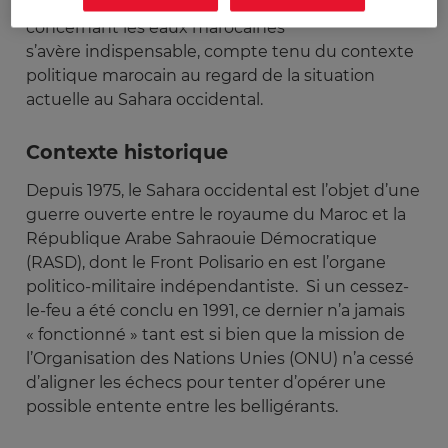
marocaines ». L’emplois de guillemets
concernant les eaux marocaines
s’avère indispensable, compte tenu du contexte
politique marocain au regard de la situation
actuelle au Sahara occidental.
Contexte historique
Depuis 1975, le Sahara occidental est l’objet d’une
guerre ouverte entre le royaume du Maroc et la
République Arabe Sahraouie Démocratique
(RASD), dont le Front Polisario en est l’organe
politico-militaire indépendantiste. Si un cessez-
le-feu a été conclu en 1991, ce dernier n’a jamais
« fonctionné » tant est si bien que la mission de
l’Organisation des Nations Unies (ONU) n’a cessé
d’aligner les échecs pour tenter d’opérer une
possible entente entre les belligérants.