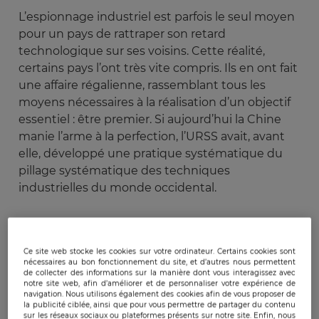
L’espionnage industriel est parfois le seul moyen
pour un pays de rattraper son retard
technologique sur ses voisins. Cette réalité,
certains pays l’ont très vite compris. Ils en ont fait
une affaire régalienne, rassemblant tous les
moyens nécessaires à la réalisation d’un objectif
essentiel : être premier. Si aujourd’hui la Chine
manie l’arme à la perfection, l’URSS avait, avant
elle, développé une pratique systématique du
pillage systématique des techniques
industrielles du monde occidental.
Un cas d'école d'espionnage industriel
16 février 1965 : Sergueï Pavlov, directeur du
Ce site web stocke les cookies sur votre ordinateur. Certains cookies sont
nécessaires au bon fonctionnement du site, et d’autres nous permettent
bureau parisien de la compagnie soviétique
de collecter des informations sur la manière dont vous interagissez avec
notre site web, afin d’améliorer et de personnaliser votre expérience de
Aeroflot, est sommé de quitter la France. En sa
navigation. Nous utilisons également des cookies afin de vous proposer de
possession sont retrouvés les plans du train
la publicité ciblée, ainsi que pour vous permettre de partager du contenu
sur les réseaux sociaux ou plateformes présents sur notre site. Enfin, nous