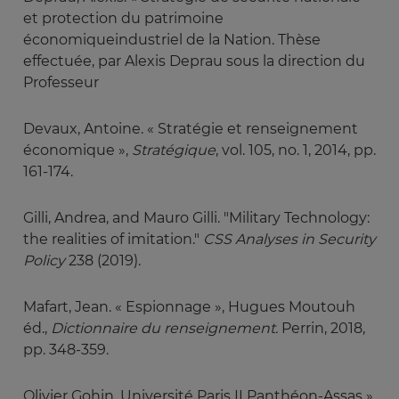
et protection du patrimoine
économiqueindustriel de la Nation. Thèse
effectuée, par Alexis Deprau sous la direction du
Professeur
Devaux, Antoine. « Stratégie et renseignement
économique »,
Stratégique
, vol. 105, no. 1,
2014, pp.
161-174.
Gilli, Andrea, and Mauro Gilli. "Military Technology:
the realities of imitation."
CSS Analyses in Security 
Policy
238 (2019).
Mafart, Jean. « Espionnage », Hugues Moutouh
éd.,
Dictionnaire du renseignement. 
Perrin, 2018,
pp. 348-359.
Olivier Gohin, Université Paris II Panthéon-Assas »,