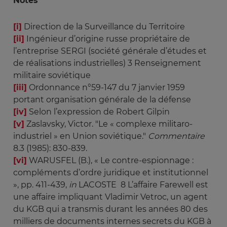
Notes
[i]
Direction de la Surveillance du Territoire
[ii]
Ingénieur d’origine russe propriétaire de
l’entreprise SERGI (société générale d’études et
de réalisations industrielles) 3 Renseignement
militaire soviétique
[iii]
Ordonnance n°59-147 du 7 janvier 1959
portant organisation générale de la défense
[iv]
Selon l’expression de Robert Gilpin
[v]
Zaslavsky, Victor. "Le « complexe militaro-
industriel » en Union soviétique."
Commentaire
8.3 (1985): 830-839.
[vi]
WARUSFEL (B.), « Le contre-espionnage :
compléments d’ordre juridique et institutionnel
», pp. 411-439,
in 
LACOSTE 8 L’affaire Farewell est
une affaire impliquant Vladimir Vetroc, un agent
du KGB qui a transmis durant les années 80 des
milliers de documents internes secrets du KGB à