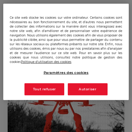
15-07-26
Publications
Ce site web stocke les cookies sur votre ordinateur. Certains cookies sont
nécessaires au bon fonctionnement du site, et d’autres nous permettent
de collecter des informations sur la manière dont vous interagissez avec
notre site web, afin d’améliorer et de personnaliser votre expérience de
Etude - Robotisation du
navigation. Nous utilisons également des cookies afin de vous proposer de
la publicité ciblée, ainsi que pour vous permettre de partager du contenu
champ de bataille : enjeux
sur les réseaux sociaux ou plateformes présents sur notre site. Enfin, nous
utilisons des cookies, émis par nous ou par nos prestataires afin d’analyser
de souveraineté pour la
et de mesurer l’audience sur ce site web. Pour en savoir plus sur les
cookies que nous utilisons, consultez notre politique de gestion des
France
cookies
Politique d'utilisation des cookies
Paramètres des cookies
Tout refuser
Autoriser