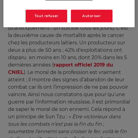
humain : un taux de suicides chez les
producteurs de lait 30 fois plus élevé par rapport
Tout refuser
Autoriser
aux autres catégories professionnelles
(statistiquement : un suicide tous les jours). C’est
la deuxième cause de mortalité après le cancer
chez les producteurs laitiers. Un producteur sur
deux a plus de 50 ans ; 42% d’exploitations ont
disparu en moins en 10 ans, dont 20% dans les 5
dernières années (
rapport officiel 2019 du
CNIEL
). Le moral de la profession est vraiment
atteint ; il montre des signes d’abandon de leur
combat car ils ont l’impression de ne pas pouvoir
vaincre. Ainsi nous constatons que pour qu’une
guerre par l’information réussisse, il est primordial
de saper le moral de son ennemi. Cela répond à
un principe de Sun Tzu :
« Être victorieux dans 
tous les combats n’est pas la fin du fin ; 
soumettre l’ennemi sans croiser le fer, voilà le fin 