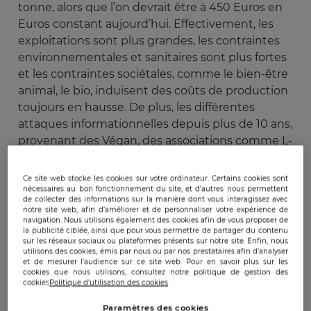
tonne, alors que l’on devrait être à 450 Euros en
Euros constant aujourd’hui. Effectivement, les
exploitations sont plus grandes, les contraintes
environnementales et sanitaires sont plus fortes
et les contraintes sociétales, comme le bien-être
animal, le bio, induisent des coûts de production
toujours en hausse. De plus, les différentes
attaques informationnelles depuis plus de 10 ans,
provenant des Végan, des associations comme L-
214, les discours anti-lait des nutritionnistes et
diététiciens d’ONG comme PETIA, les
Ce site web stocke les cookies sur votre ordinateur. Certains cookies sont
mouvements environnementaux (prônant entre
nécessaires au bon fonctionnement du site, et d’autres nous permettent
de collecter des informations sur la manière dont vous interagissez avec
autre le sans pesticide, le sans médicaments, la
notre site web, afin d’améliorer et de personnaliser votre expérience de
navigation. Nous utilisons également des cookies afin de vous proposer de
protection de l’eau) engendrent une crise
la publicité ciblée, ainsi que pour vous permettre de partager du contenu
profonde des producteurs de laits, une baisse du
sur les réseaux sociaux ou plateformes présents sur notre site. Enfin, nous
utilisons des cookies, émis par nous ou par nos prestataires afin d’analyser
moral de la profession quant à la viabilité et la
et de mesurer l’audience sur ce site web. Pour en savoir plus sur les
durabilité économique de leurs exploitations.
cookies que nous utilisons, consultez notre politique de gestion des
cookies
Politique d'utilisation des cookies
Le bilan de ce travail de sape est clair sur le plan
Paramètres des cookies