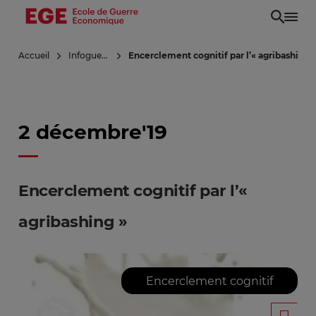
Aller
au
contenu
Accueil
Infoguerre
Encerclement cognitif par l’« agribashing 
principal
2 décembre'19
Encerclement cognitif par l’«
agribashing »
Encerclement cognitif