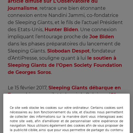
article diffusé sur L’Observatoire du
journalisme
, retrace une bien étonnante
connexion entre Nandini Jammi, co-fondatrice
de Sleeping Giants, et le fils de l’actuel Président
des Etats-Unis,
Hunter Biden
. Une connexion
impliquant l’entourage proche de
Joe Biden
dans les phases préparatoires du lancement de
Sleeping Giants.
Slobodan Despot
, fondateur
d’AntiPresse, souligne quant à lui
le soutien à
Sleeping Giants de l’Open Society Foundation
de Georges Soros
.
Le 15 février 2017,
Sleeping Giants débarque en
France
bien que piloté depuis la Belgique (
Cf
Infos transparence sur Facebook
).
Ce site web stocke les cookies sur votre ordinateur. Certains cookies sont
Paradoxalement,
le compte Twitter de Sleeping
nécessaires au bon fonctionnement du site, et d’autres nous permettent
Giants en Belgique
est inactif depuis plus de 4
de collecter des informations sur la manière dont vous interagissez avec
notre site web, afin d’améliorer et de personnaliser votre expérience de
ans.
navigation. Nous utilisons également des cookies afin de vous proposer de
la publicité ciblée, ainsi que pour vous permettre de partager du contenu