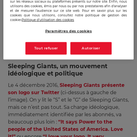
sur les réseaux sociaux ou plateformes présents sur notre site. Enfin, nous
Le mouvement est également présent
au Brésil
,
utilisons des cookies, émis par nous ou par nos prestataires afin d’analyser
et de mesurer l’audience sur ce site web. Pour en savoir plus sur les
au Canada
,
en Espagne
,
aux Pays-Bas
,
en Inde
,
cookies que nous utilisons, consultez notre politique de gestion des
en Allemagne
,
au Pérou
, etc. De toute évidence
cookies
Politique d'utilisation des cookies
Sleeping Giants est passé d’un mouvement
Paramètres des cookies
d’opposition politique national à un mouvement
mondial au service de l’expansionnisme
Tout refuser
Autoriser
idéologique démocrate américain.
Sleeping Giants, un mouvement
idéologique et politique
Le 4 décembre 2016,
Sleeping Giants présente
son logo sur Twitter
(ci-dessus à gauche de
l’image). On y lit le “S” et le “G“ de Sleeping Giants,
mais ce n’est pas tout. Sa charge idéologique,
immédiatement identifiée par les abonnés, va
beaucoup plus loin :
“It says Power to the
people of the United States of America.
Love
it!”
ou encore
“I love your logo. It very