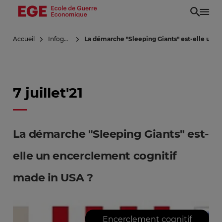
Aller
au
contenu
Accueil
Infoguerre
La démarche "Sleeping Giants" est-elle un 
principal
7 juillet'21
La démarche "Sleeping Giants" est-
elle un encerclement cognitif
made in USA ?
Encerclement cognitif