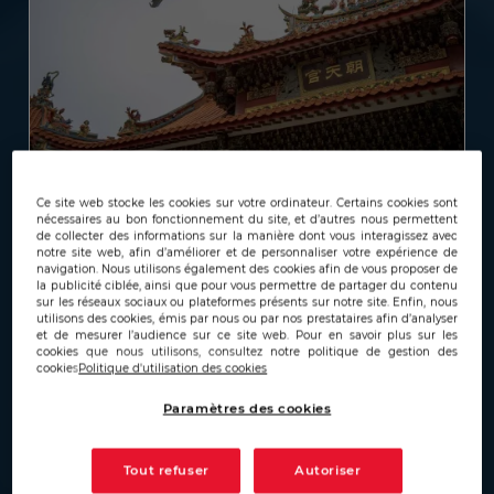
7 juillet 2026
Ce site web stocke les cookies sur votre ordinateur. Certains cookies sont
nécessaires au bon fonctionnement du site, et d’autres nous permettent
La désillusion chinoise d’une
de collecter des informations sur la manière dont vous interagissez avec
notre site web, afin d’améliorer et de personnaliser votre expérience de
conquête du secteur aéronautique
navigation. Nous utilisons également des cookies afin de vous proposer de
la publicité ciblée, ainsi que pour vous permettre de partager du contenu
mondial
sur les réseaux sociaux ou plateformes présents sur notre site. Enfin, nous
utilisons des cookies, émis par nous ou par nos prestataires afin d’analyser
et de mesurer l’audience sur ce site web. Pour en savoir plus sur les
cookies que nous utilisons, consultez notre politique de gestion des
cookies
Politique d'utilisation des cookies
Conquêtes de Marché
Paramètres des cookies
Tout refuser
Autoriser