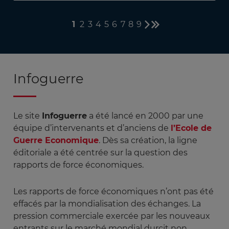
1
2
3
4
5
6
7
8
9
Page
Page
Page
Page
Page
Page
Page
Page
Page
Page
Dernière
courante
suivante
page
Infoguerre
Le site
Infoguerre
a été lancé en 2000 par une
équipe d’intervenants et d’anciens de
l’Ecole de
Guerre Economique
. Dès sa création, la ligne
éditoriale a été centrée sur la question des
rapports de force économiques.
Les rapports de force économiques n’ont pas été
effacés par la mondialisation des échanges. La
pression commerciale exercée par les nouveaux
entrants sur le marché mondial durcit non