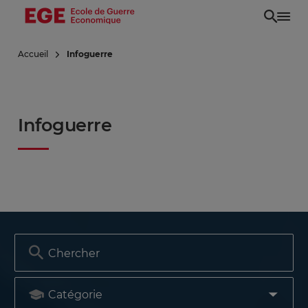
Aller
au
contenu
Accueil
Infoguerre
principal
Infoguerre
Image