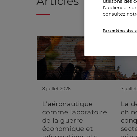
Articles
utilisons des 
l’audience su
consultez notr
Paramètres des c
8 juillet 2026
7 juille
L’aéronautique
La dé
comme laboratoire
chin
de la guerre
conq
économique et
sect
informationnelle
aéro