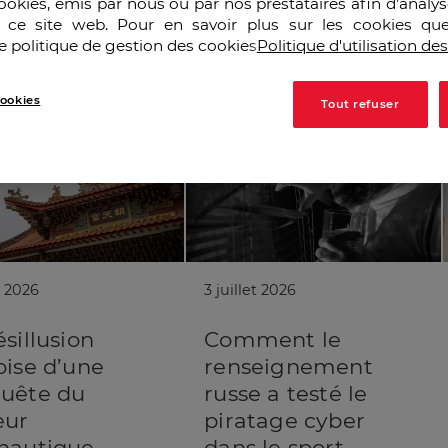
cookies, émis par nous ou par nos prestataires afin d’analy
r ce site web. Pour en savoir plus sur les cookies que
e politique de gestion des cookies
Politique d'utilisation de
ookies
Tout refuser
t 2026
3 juillet 2026
sillusion
Comment le
oise d’une
renseignement
uête du
russe a testé le
eur
piratage cyber
nautique
dans le sport