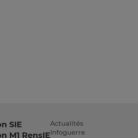
Actualités
n SIE
Infoguerre
on M1 RensIE