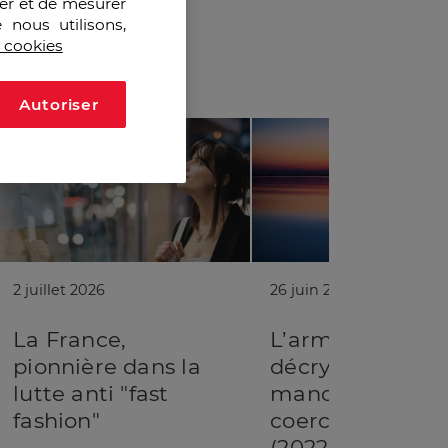
ser et de mesurer
 nous utilisons,
s cookies
Autoriser
2 juillet 2026
26 juin 2026
La France,
L’arme du gaz :
pionnière dans la
décryptage de l
lutte anti "fast
manœuvre de
fashion"
coercition russe
(2022-2026)