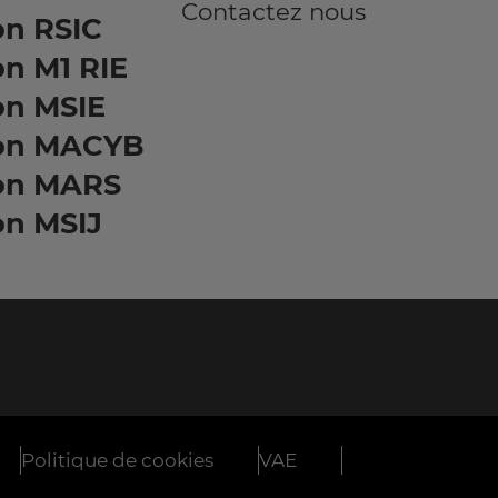
Contactez nous
on RSIC
n M1 RIE
on MSIE
on MACYB
on MARS
on MSIJ
Politique de cookies
VAE